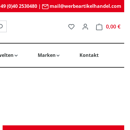
49 (0)40 2530480
|
mail@werbeartikelhandel.com
Du hast 0 Produkte auf 
0,00 €
elten
Marken
Kontakt