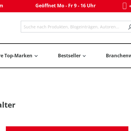
om
Geöffnet Mo - Fr 9 - 16 Uhr
+
re Top-Marken
Bestseller
Branchenw
lter