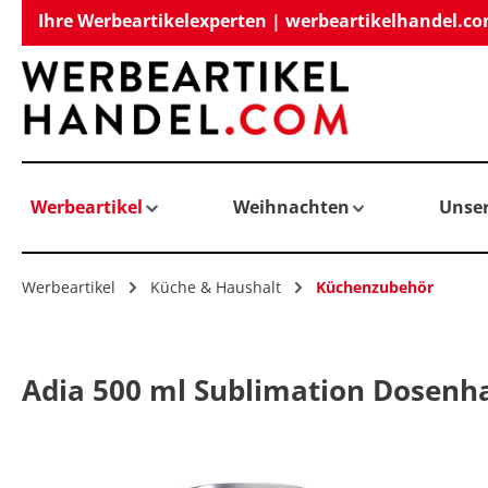
Ihre Werbeartikelexperten | werbeartikelhandel.c
springen
Zur Hauptnavigation springen
Werbeartikel
Weihnachten
Unse
Werbeartikel
Küche & Haushalt
Küchenzubehör
Adia 500 ml Sublimation Dosenha
Bildergalerie überspringen