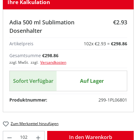
Ihre Kalkulation
Adia 500 ml Sublimation
€2.93
Dosenhalter
Artikelpreis
102
x
€2.93
=
€298.86
Gesamtsumme
€298.86
zzgl. MwSt. zzgl.
Versandkosten
Sofort Verfügbar
Auf Lager
Produktnummer:
299-1PL06801
Zum Merkzettel hinzufügen
Produkt Anzahl: Gib den gewünschten W
In den Warenkorb