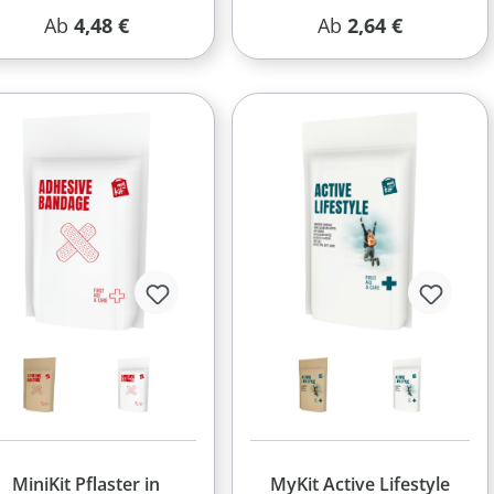
Regulärer Preis:
Regulärer Preis:
Ab
4,48 €
Ab
2,64 €
MiniKit Pflaster in
MyKit Active Lifestyle