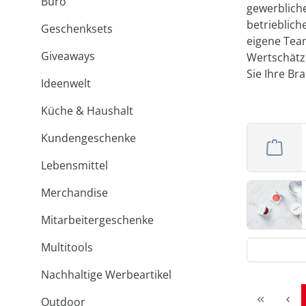
Büro
gewerblich
betrieblic
Geschenksets
eigene Team
Giveaways
Wertschätz
Sie Ihre Br
Ideenwelt
Küche & Haushalt
Kundengeschenke
Lebensmittel
Merchandise
Mitarbeitergeschenke
Multitools
Nachhaltige Werbeartikel
Outdoor