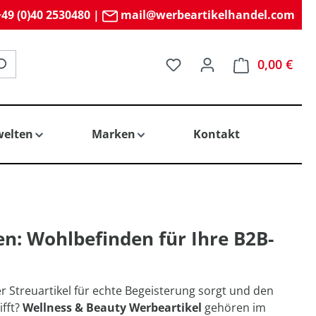
49 (0)40 2530480
|
mail@werbeartikelhandel.com
Du hast 0 Produkte auf 
0,00 €
elten
Marken
Kontakt
n: Wohlbefinden für Ihre B2B-
r Streuartikel für echte Begeisterung sorgt und den
ifft?
Wellness & Beauty Werbeartikel
gehören im