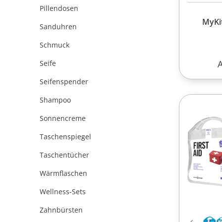
Pillendosen
MyKit
Sanduhren
Schmuck
R
Seife
Seifenspender
Shampoo
Sonnencreme
Taschenspiegel
Taschentücher
Wärmflaschen
Wellness-Sets
Zahnbürsten