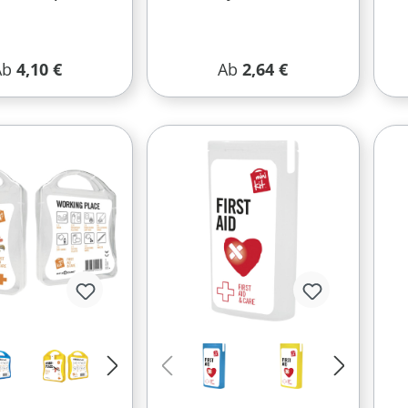
egulärer Preis:
Regulärer Preis:
Ab
4,10 €
Ab
2,64 €