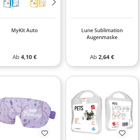
MyKit Auto
Lune Sublimation
Augenmaske
Regulärer Preis:
Regulärer Preis:
Ab
4,10 €
Ab
2,64 €