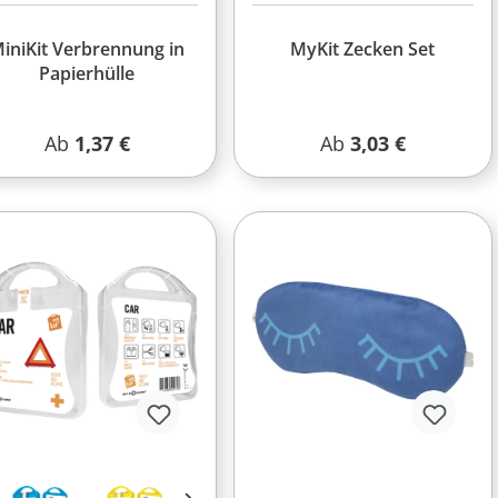
iniKit Verbrennung in
MyKit Zecken Set
Papierhülle
Regulärer Preis:
Regulärer Preis:
Ab
1,37 €
Ab
3,03 €