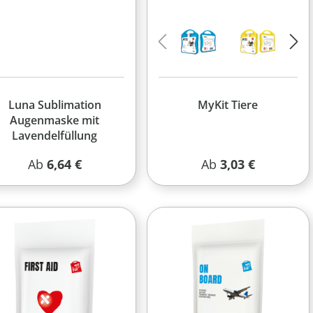
Luna Sublimation
MyKit Tiere
Augenmaske mit
Lavendelfüllung
Regulärer Preis:
Regulärer Preis:
Ab
6,64 €
Ab
3,03 €