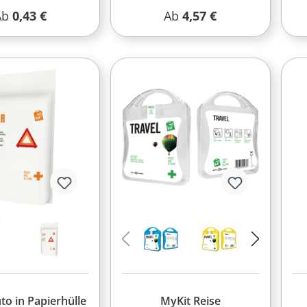
egulärer Preis:
Regulärer Preis:
Ab
0,43 €
Ab
4,57 €
to in Papierhülle
MyKit Reise