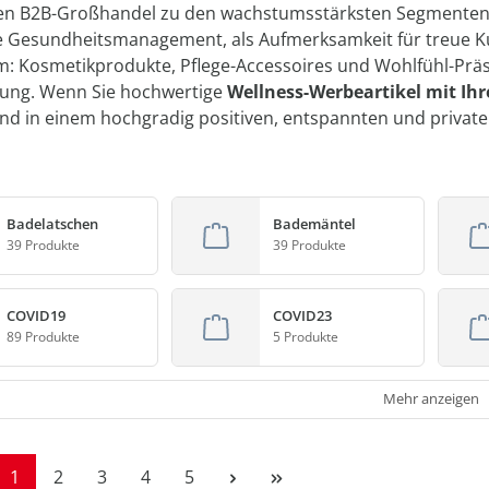
en B2B-Großhandel zu den wachstumsstärksten Segmenten
he Gesundheitsmanagement, als Aufmerksamkeit für treue K
: Kosmetikprodukte, Pflege-Accessoires und Wohlfühl-Präse
ung. Wenn Sie hochwertige
Wellness-Werbeartikel mit Ih
and in einem hochgradig positiven, entspannten und private
Badelatschen
Bademäntel
39 Produkte
39 Produkte
COVID19
COVID23
89 Produkte
5 Produkte
Mehr anzeigen
Seite
Seite
Seite
Seite
Seite
1
2
3
4
5