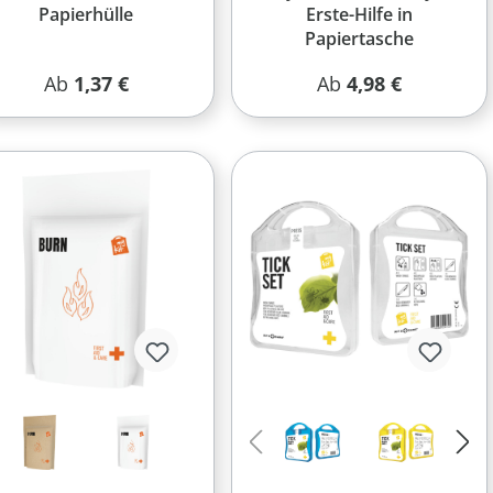
Papierhülle
Erste-Hilfe in
Papiertasche
Regulärer Preis:
Regulärer Preis:
Ab
1,37 €
Ab
4,98 €