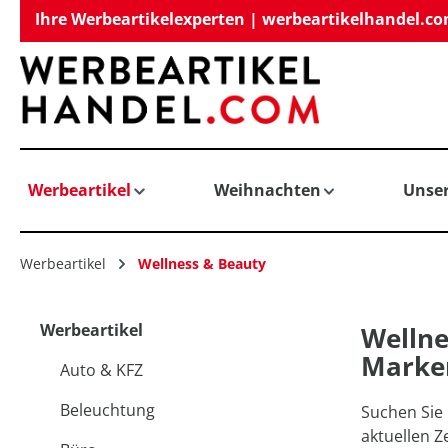
Ihre Werbeartikelexperten | werbeartikelhandel.c
springen
Zur Hauptnavigation springen
Werbeartikel
Weihnachten
Unse
Werbeartikel
Wellness & Beauty
Werbeartikel
Wellne
Marke
Auto & KFZ
Beleuchtung
Suchen Sie 
aktuellen Z