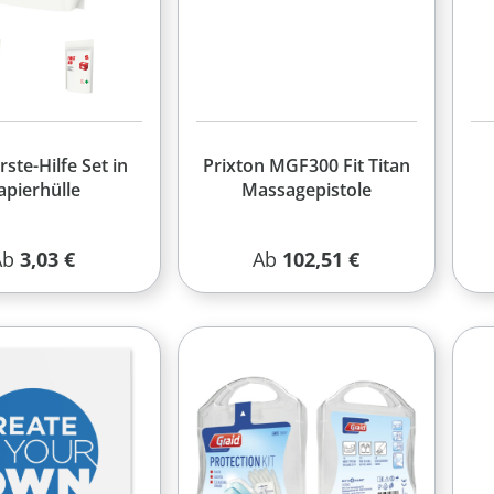
rste-Hilfe Set in
Prixton MGF300 Fit Titan
apierhülle
Massagepistole
egulärer Preis:
Regulärer Preis:
Ab
3,03 €
Ab
102,51 €