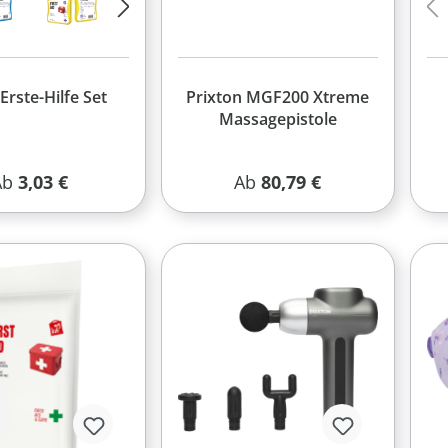
Erste-Hilfe Set
Prixton MGF200 Xtreme
Massagepistole
egulärer Preis:
Regulärer Preis:
Ab
3,03 €
Ab
80,79 €