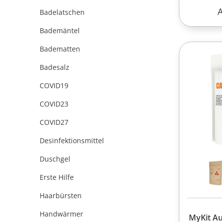
R
Badelatschen
Bademäntel
Badematten
Badesalz
COVID19
COVID23
COVID27
Desinfektionsmittel
Duschgel
Erste Hilfe
Haarbürsten
Handwärmer
MyKit Au