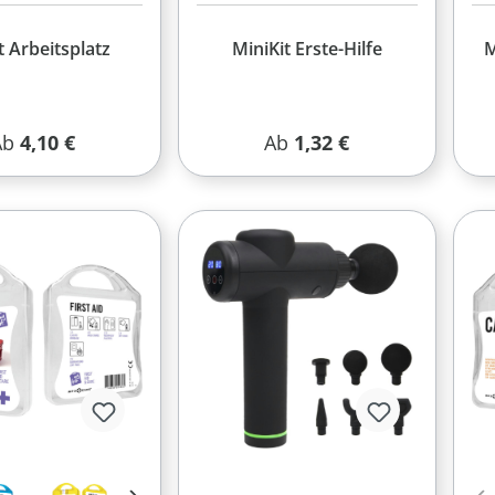
 Arbeitsplatz
MiniKit Erste-Hilfe
M
egulärer Preis:
Regulärer Preis:
Ab
4,10 €
Ab
1,32 €