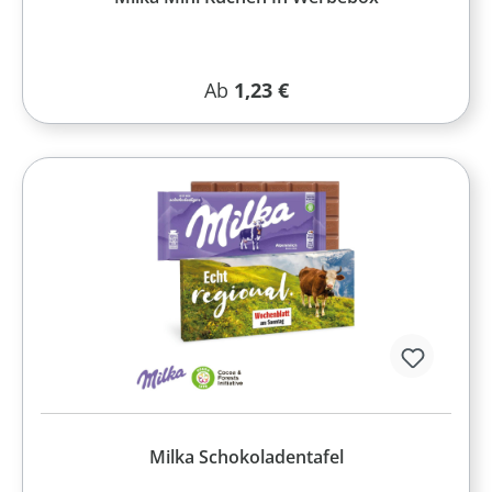
Regulärer Preis:
Ab
1,23 €
Milka Schokoladentafel