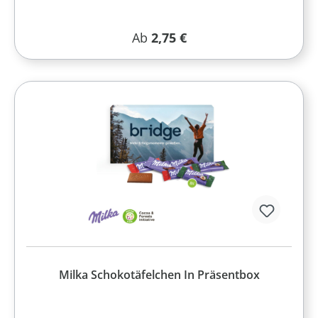
Regulärer Preis:
Ab
2,75 €
Milka Schokotäfelchen In Präsentbox