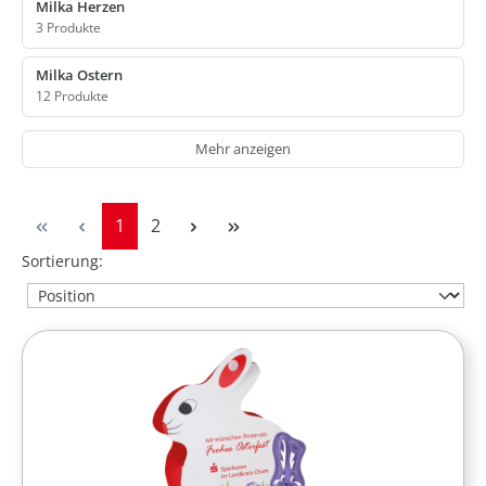
Milka Herzen
3 Produkte
Milka Ostern
12 Produkte
Mehr anzeigen
Seite
Seite
1
2
Sortierung: