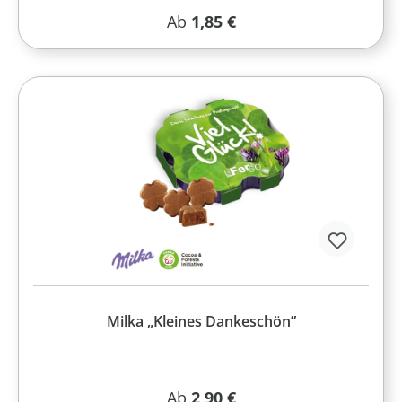
Regulärer Preis:
Ab
1,85 €
Milka „Kleines Dankeschön”
Regulärer Preis:
Ab
2,90 €