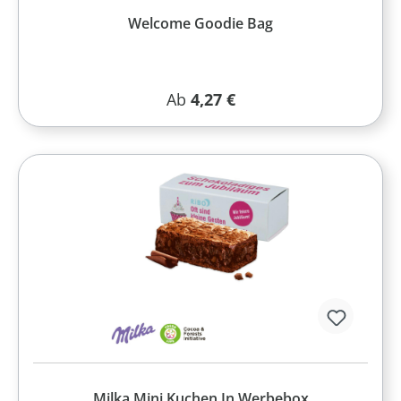
Welcome Goodie Bag
Regulärer Preis:
Ab
4,27 €
Milka Mini Kuchen In Werbebox