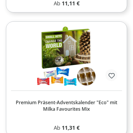
Regulärer Preis:
Ab
11,11 €
Premium Präsent-Adventskalender "Eco" mit
Milka Favourites Mix
Regulärer Preis:
Ab
11,31 €