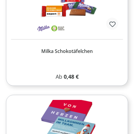
Milka Schokotäfelchen
Regulärer Preis:
Ab
0,48 €