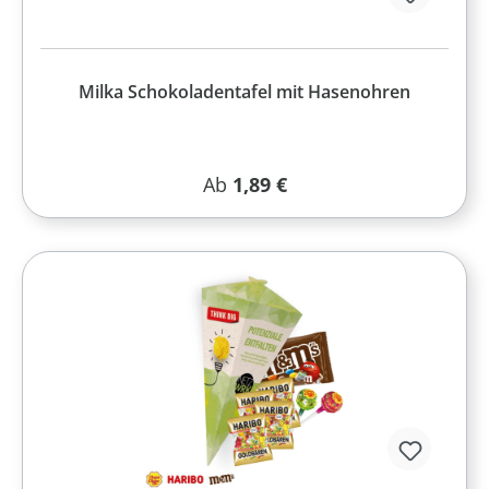
Milka Schokoladentafel mit Hasenohren
Regulärer Preis:
Ab
1,89 €