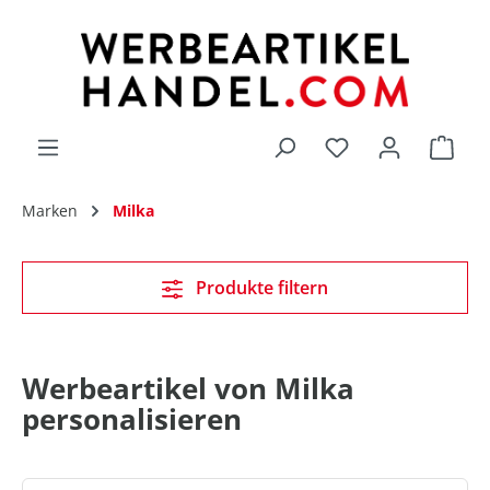
alt springen
Du hast 0 Produk
Marken
Milka
Produkte filtern
Werbeartikel von Milka
personalisieren