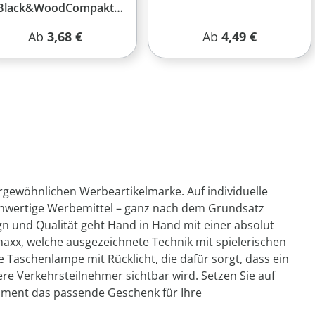
Black&WoodCompakt"
schwarz
Regulärer Preis:
Regulärer Preis:
Ab
3,68 €
Ab
4,49 €
ewöhnlichen Werbeartikelmarke. Auf individuelle
ochwertige Werbemittel – ganz nach dem Grundsatz
n und Qualität geht Hand in Hand mit einer absolut
axx, welche ausgezeichnete Technik mit spielerischen
 Taschenlampe mit Rücklicht, die dafür sorgt, dass ein
re Verkehrsteilnehmer sichtbar wird. Setzen Sie auf
timent das passende Geschenk für Ihre