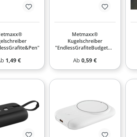
etmaxx®
Metmaxx®
elschreiber
Kugelschreiber
essGrafite&Pen"
"EndlessGrafiteBudgetDu
o"
egulärer Preis:
Regulärer Preis:
Ab
1,49 €
Ab
0,59 €