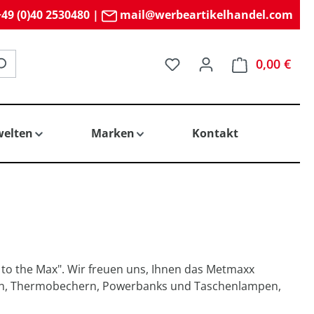
49 (0)40 2530480
|
mail@werbeartikelhandel.com
Du hast 0 Produkte auf 
0,00 €
elten
Marken
Kontakt
 to the Max". Wir freuen uns, Ihnen das Metmaxx
rn, Thermobechern, Powerbanks und Taschenlampen,