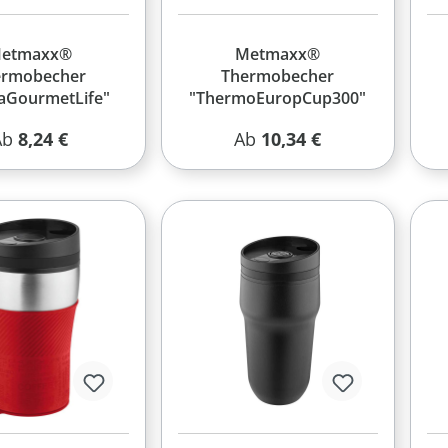
etmaxx®
Metmaxx®
ermobecher
Thermobecher
aGourmetLife"
"ThermoEuropCup300"
egulärer Preis:
Regulärer Preis:
Ab
8,24 €
Ab
10,34 €