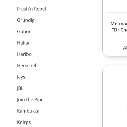
Fresh´n Rebel
Grundig
Metma
"Dr.C
Gubor
Halfar
R
A
Haribo
Herschel
Jays
JBL
Join the Pipe
Kambukka
Knirps