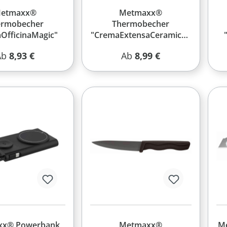
etmaxx®
Metmaxx®
ermobecher
Thermobecher
OfficinaMagic"
"CremaExtensaCeramica+
"
egulärer Preis:
Regulärer Preis:
Ab
8,93 €
Ab
8,99 €
xx® Powerbank
Metmaxx®
M