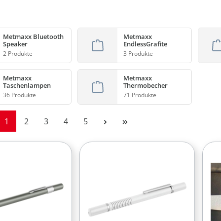
Metmaxx Bluetooth
Metmaxx
Speaker
EndlessGrafite
2 Produkte
3 Produkte
Metmaxx
Metmaxx
Taschenlampen
Thermobecher
36 Produkte
71 Produkte
Seite
Seite
Seite
Seite
Seite
1
2
3
4
5