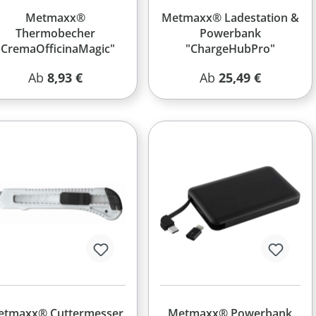
Metmaxx®
Metmaxx® Ladestation &
Thermobecher
Powerbank
"CremaOfficinaMagic"
"ChargeHubPro"
Regulärer Preis:
Regulärer Preis:
Ab
8,93 €
Ab
25,49 €
etmaxx® Cuttermesser
Metmaxx® Powerbank