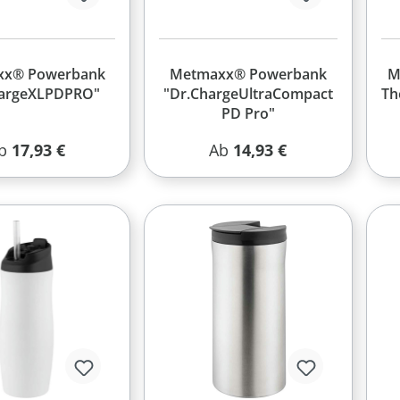
xx® Powerbank
Metmaxx® Powerbank
M
hargeXLPDPRO"
"Dr.ChargeUltraCompact
Th
PD Pro"
egulärer Preis:
Regulärer Preis:
b
17,93 €
Ab
14,93 €