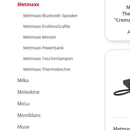
Metmaxx
M
Th
Metmaxx Bluetooth Speaker
"Crema
Metmaxx EndlessGrafite
R
Metmaxx Messer
Metmaxx Powerbank
Metmaxx Taschenlampen
Metmaxx Thermobecher
Milka
Moleskine
MoLu
Montblanc
Muse
Metma