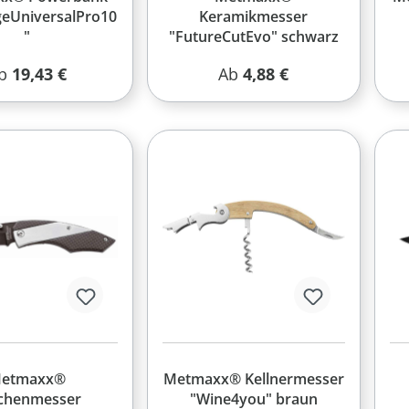
eUniversalPro10
Keramikmesser
"
"FutureCutEvo" schwarz
egulärer Preis:
Regulärer Preis:
b
19,43 €
Ab
4,88 €
etmaxx®
Metmaxx® Kellnermesser
chenmesser
"Wine4you" braun