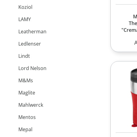
Koziol
M
LAMY
Th
"Crem
Leatherman
R
Ledlenser
Lindt
Lord Nelson
M&Ms
Maglite
Mahlwerck
Mentos
Mepal