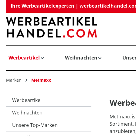
Ihre Werbeartikelexperten | werbeartikelhandel.c
springen
Zur Hauptnavigation springen
Werbeartikel
Weihnachten
Unse
Marken
Metmaxx
Werbeartikel
Werbe
Weihnachten
Metmaxx ist
Sortiment,
Unsere Top-Marken
anzubieten,