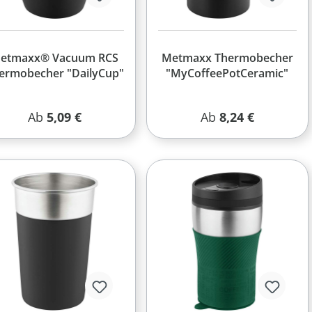
etmaxx® Vacuum RCS
Metmaxx Thermobecher
ermobecher "DailyCup"
"MyCoffeePotCeramic"
Regulärer Preis:
Regulärer Preis:
Ab
5,09 €
Ab
8,24 €