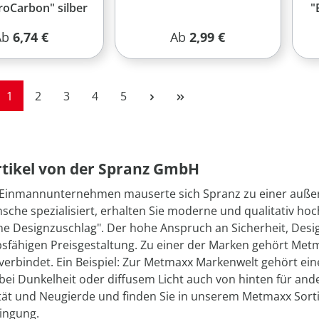
roCarbon" silber
"
egulärer Preis:
Regulärer Preis:
Ab
6,74 €
Ab
2,99 €
Seite
Seite
Seite
Seite
Seite
1
2
3
4
5
tikel von der Spranz GmbH
Einmannunternehmen mauserte sich Spranz zu einer außerg
che spezialisiert, erhalten Sie moderne und qualitativ h
e Designzuschlag". Der hohe Anspruch an Sicherheit, Desig
sfähigen Preisgestaltung. Zu einer der Marken gehört Metm
erbindet. Ein Beispiel: Zur Metmaxx Markenwelt gehört eine
ei Dunkelheit oder diffusem Licht auch von hinten für ande
ität und Neugierde und finden Sie in unserem Metmaxx Sor
ingung.