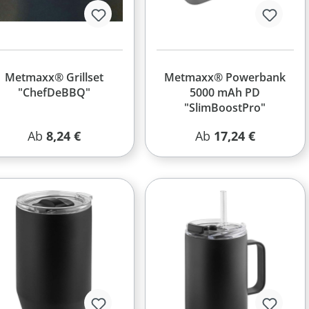
Metmaxx® Grillset
Metmaxx® Powerbank
"ChefDeBBQ"
5000 mAh PD
"SlimBoostPro"
Regulärer Preis:
Regulärer Preis:
Ab
8,24 €
Ab
17,24 €