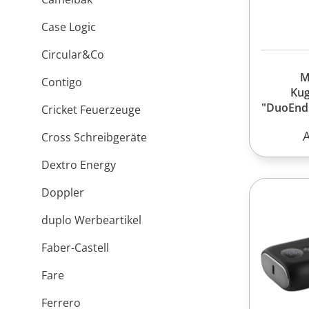
Case Logic
Сircular&Сo
M
Contigo
Kug
"DuoEndl
Cricket Feuerzeuge
R
Cross Schreibgeräte
Dextro Energy
Doppler
duplo Werbeartikel
Faber-Castell
Fare
Ferrero