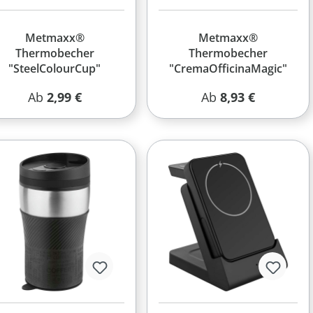
Metmaxx®
Metmaxx®
Thermobecher
Thermobecher
"SteelColourCup"
"CremaOfficinaMagic"
Regulärer Preis:
Regulärer Preis:
Ab
2,99 €
Ab
8,93 €