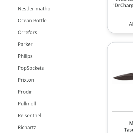
"DrCharg
Nestler-matho
Ocean Bottle
R
A
Orrefors
Parker
Philips
PopSockets
Prixton
Prodir
Pullmoll
Reisenthel
M
Richartz
Tas