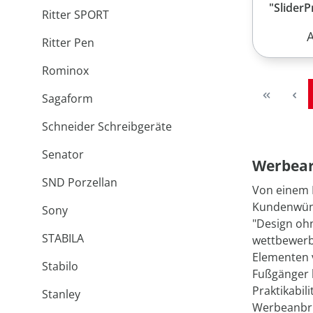
"SliderP
Ritter SPORT
R
Ritter Pen
Rominox
Sagaform
Schneider Schreibgeräte
Senator
Werbear
SND Porzellan
Von einem 
Kundenwüns
Sony
"Design ohn
STABILA
wettbewerb
Elementen v
Stabilo
Fußgänger b
Praktikabil
Stanley
Werbeanbr