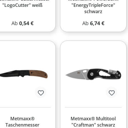
"LogoCutter" weiß
"EnergyTripleForce"
schwarz
Regulärer Preis:
Regulärer Preis:
Ab
0,54 €
Ab
6,74 €
Metmaxx®
Metmaxx® Multitool
Taschenmesser
"Craftman" schwarz