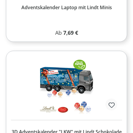
Adventskalender Laptop mit Lindt Minis
Regulärer Preis:
Ab
7,69 €
3D Adventskalender "LKW" mit Lindt Schokolade