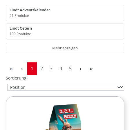
Lindt Adventskalender
51 Produkte
Lindt Ostern
100 Produkte
Mehr anzeigen
Seite
Seite
Seite
Seite
Seite
1
2
3
4
5
Sortierung: