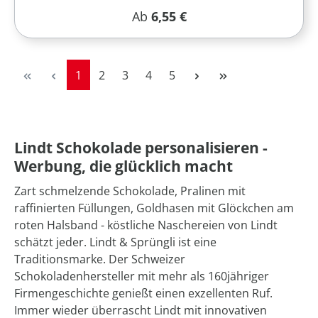
Regulärer Preis:
Ab
6,55 €
Seite
Seite
Seite
Seite
Seite
1
2
3
4
5
Lindt Schokolade personalisieren -
Werbung, die glücklich macht
Zart schmelzende Schokolade, Pralinen mit
raffinierten Füllungen, Goldhasen mit Glöckchen am
roten Halsband - köstliche Naschereien von Lindt
schätzt jeder. Lindt & Sprüngli ist eine
Traditionsmarke. Der Schweizer
Schokoladenhersteller mit mehr als 160jähriger
Firmengeschichte genießt einen exzellenten Ruf.
Immer wieder überrascht Lindt mit innovativen