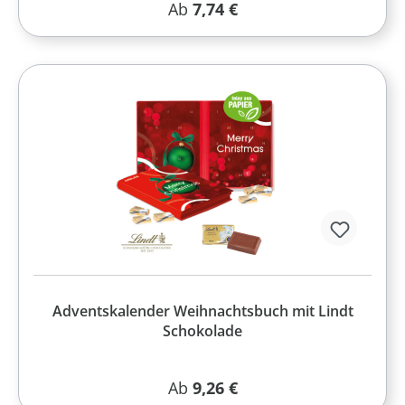
Regulärer Preis:
Ab
7,74 €
Adventskalender Weihnachtsbuch mit Lindt
Schokolade
Regulärer Preis:
Ab
9,26 €