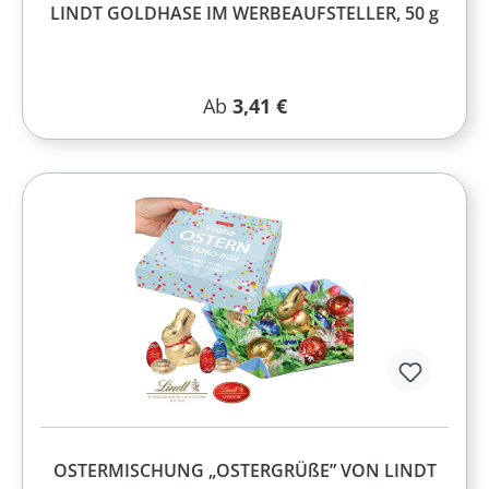
LINDT GOLDHASE IM WERBEAUFSTELLER, 50 g
Regulärer Preis:
Ab
3,41 €
OSTERMISCHUNG „OSTERGRÜßE” VON LINDT