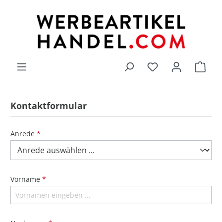
alt springen
Du hast 0 Produk
Kontaktformular
Anrede
*
Vorname
*