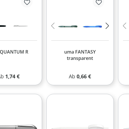
 QUANTUM R
uma FANTASY
transparent
egulärer Preis:
Regulärer Preis:
Ab
1,74 €
Ab
0,66 €