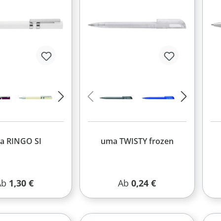
a RINGO SI
uma TWISTY frozen
egulärer Preis:
Regulärer Preis:
Ab
1,30 €
Ab
0,24 €