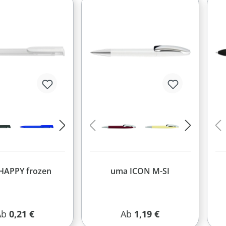
HAPPY frozen
uma ICON M-SI
egulärer Preis:
Regulärer Preis:
Ab
0,21 €
Ab
1,19 €