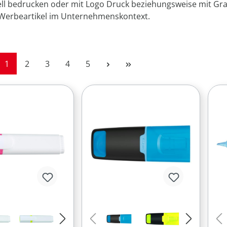
ell bedrucken oder mit Logo Druck beziehungsweise mit Gra
s Werbeartikel im Unternehmenskontext.
Seite
Seite
Seite
Seite
Seite
1
2
3
4
5