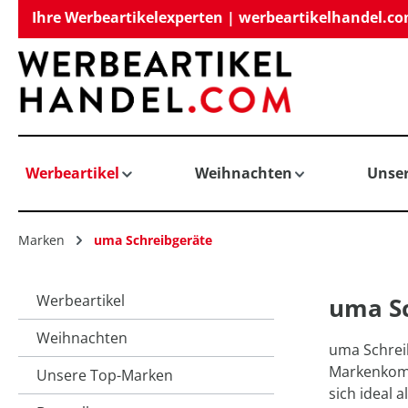
Ihre Werbeartikelexperten | werbeartikelhandel.c
springen
Zur Hauptnavigation springen
Werbeartikel
Weihnachten
Unse
Marken
uma Schreibgeräte
Werbeartikel
uma Sc
Weihnachten
uma Schreib
Markenkommu
Unsere Top-Marken
sich ideal 