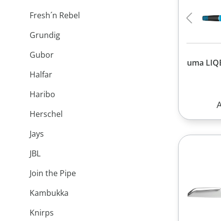
Fresh´n Rebel
Grundig
Gubor
uma LIQ
Halfar
Haribo
R
Herschel
Jays
JBL
Join the Pipe
Kambukka
Knirps