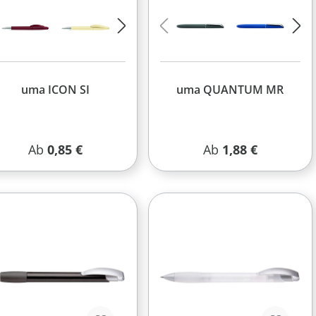
uma ICON SI
uma QUANTUM MR
Regulärer Preis:
Regulärer Preis:
Ab
0,85 €
Ab
1,88 €