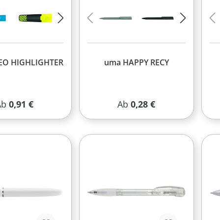
EO HIGHLIGHTER
uma HAPPY RECY
egulärer Preis:
Regulärer Preis:
Ab
0,91 €
Ab
0,28 €