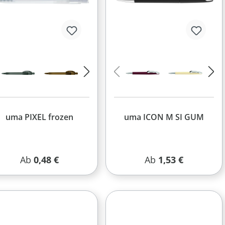
uma PIXEL frozen
uma ICON M SI GUM
Regulärer Preis:
Regulärer Preis:
Ab
0,48 €
Ab
1,53 €