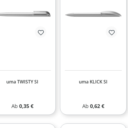
+ 3
uma TWISTY SI
uma KLICK SI
Regulärer Preis:
Regulärer Preis:
Ab
0,35 €
Ab
0,62 €