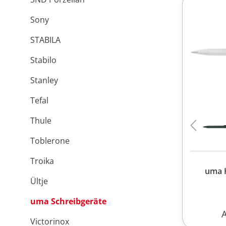
Sony
STABILA
Stabilo
Stanley
Tefal
Thule
Toblerone
Troika
uma 
Ültje
uma Schreibgeräte
R
Victorinox