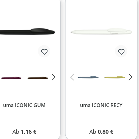
+ 3
uma ICONIC GUM
uma ICONIC RECY
Regulärer Preis:
Regulärer Preis:
Ab
1,16 €
Ab
0,80 €