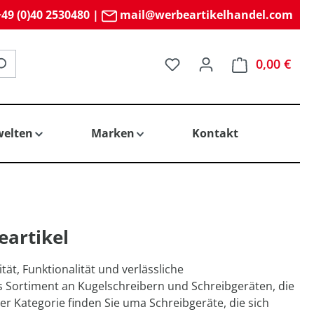
49 (0)40 2530480
|
mail@werbeartikelhandel.com
Du hast 0 Produkte auf 
0,00 €
elten
Marken
Kontakt
eartikel
ät, Funktionalität und verlässliche
es Sortiment an Kugelschreibern und Schreibgeräten, die
er Kategorie finden Sie uma Schreibgeräte, die sich