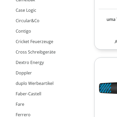
Case Logic
uma 
Сircular&Сo
Contigo
R
Cricket Feuerzeuge
Cross Schreibgeräte
Dextro Energy
Doppler
duplo Werbeartikel
Faber-Castell
Fare
Ferrero