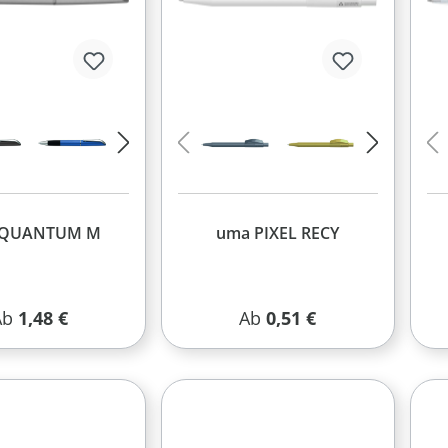
 QUANTUM M
uma PIXEL RECY
egulärer Preis:
Regulärer Preis:
Ab
1,48 €
Ab
0,51 €