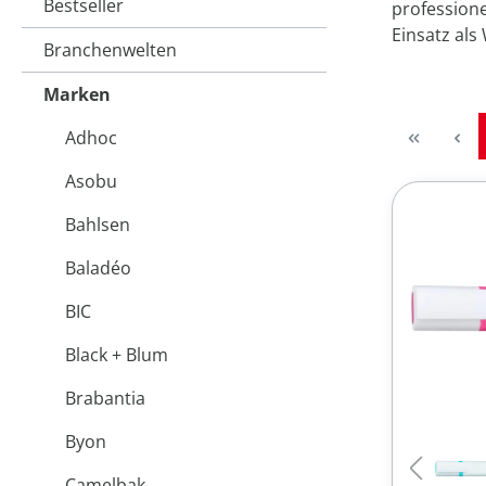
Bestseller
profession
Einsatz al
Branchenwelten
Marken
Adhoc
Asobu
Bahlsen
Baladéo
BIC
Black + Blum
Brabantia
Byon
Camelbak