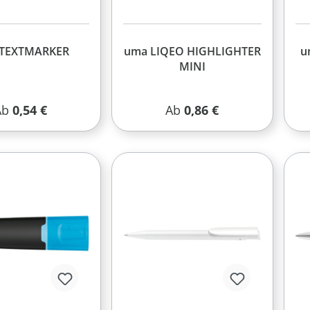
TEXTMARKER
uma LIQEO HIGHLIGHTER
u
MINI
egulärer Preis:
Regulärer Preis:
Ab
0,54 €
Ab
0,86 €