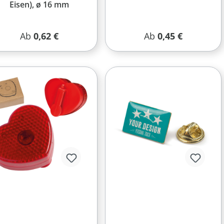
Eisen), ø 16 mm
Regulärer Preis:
Regulärer Preis:
Ab
0,62 €
Ab
0,45 €