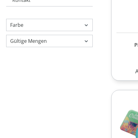
Kontakt
Farbe
Gültige Mengen
P
R