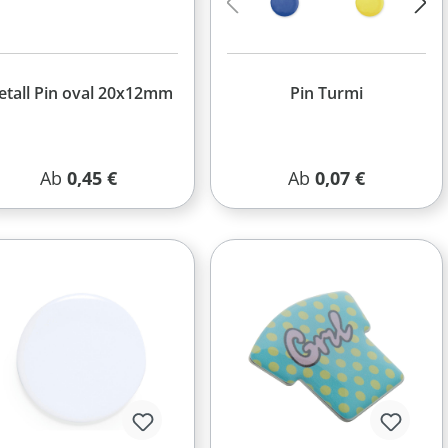
tall Pin oval 20x12mm
Pin Turmi
Regulärer Preis:
Regulärer Preis:
Ab
0,45 €
Ab
0,07 €