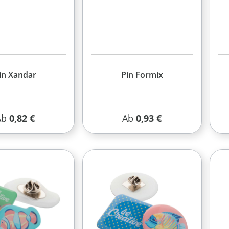
in Xandar
Pin Formix
egulärer Preis:
Regulärer Preis:
Ab
0,82 €
Ab
0,93 €