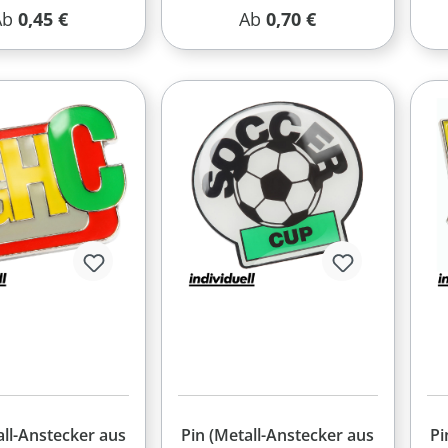
egulärer Preis:
Regulärer Preis:
Ab
0,45 €
Ab
0,70 €
all-Anstecker aus
Pin (Metall-Anstecker aus
Pi