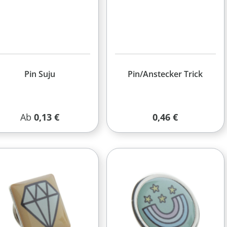
Pin Suju
Pin/Anstecker Trick
Regulärer Preis:
Regulärer Preis:
Ab
0,13 €
0,46 €