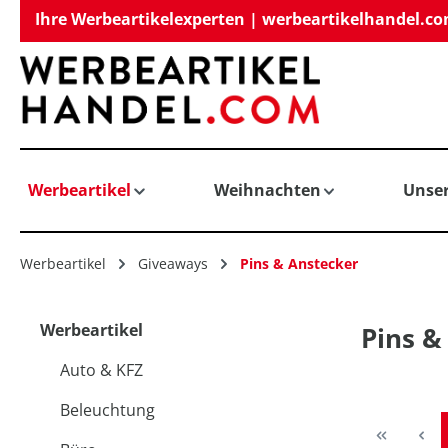
Ihre Werbeartikelexperten | werbeartikelhandel.c
springen
Zur Hauptnavigation springen
Werbeartikel
Weihnachten
Unse
Werbeartikel
Giveaways
Pins & Anstecker
Werbeartikel
Pins &
Auto & KFZ
Beleuchtung