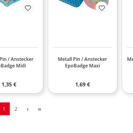
Pin / Anstecker
Metall Pin / Anstecker
Me
Badge Midi
EpoBadge Maxi
Regulärer Preis:
Regulärer Preis:
1,35 €
1,69 €
Seite
Seite
1
2