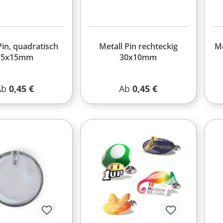
Pin, quadratisch
Metall Pin rechteckig
Me
15x15mm
30x10mm
egulärer Preis:
Regulärer Preis:
Ab
0,45 €
Ab
0,45 €