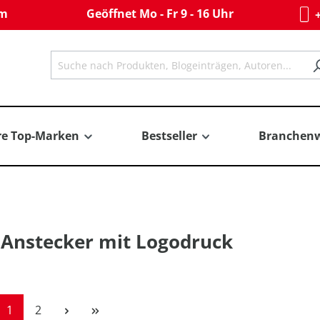
om
Geöffnet Mo - Fr 9 - 16 Uhr
+
re Top-Marken
Bestseller
Branchenw
 Anstecker mit Logodruck
Seite
Seite
1
2