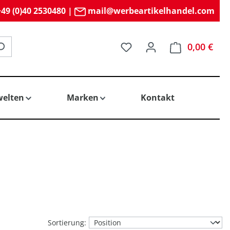
49 (0)40 2530480
|
mail@werbeartikelhandel.com
Du hast 0 Produkte auf 
0,00 €
elten
Marken
Kontakt
Sortierung: