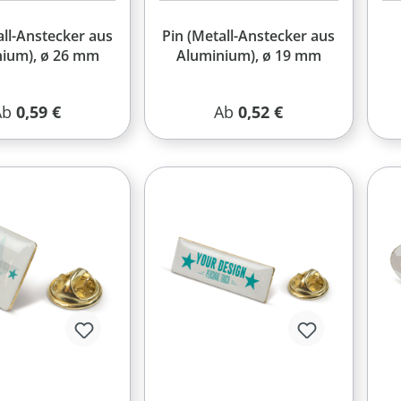
all-Anstecker aus
Pin (Metall-Anstecker aus
ium), ø 26 mm
Aluminium), ø 19 mm
egulärer Preis:
Regulärer Preis:
Ab
0,59 €
Ab
0,52 €