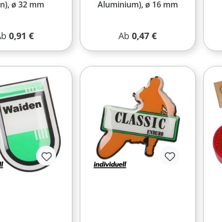
en), ø 32 mm
Aluminium), ø 16 mm
egulärer Preis:
Regulärer Preis:
Ab
0,91 €
Ab
0,47 €