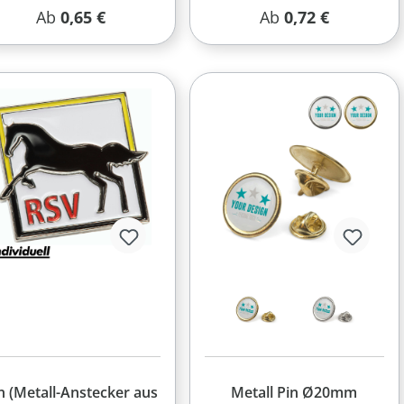
Regulärer Preis:
Regulärer Preis:
Ab
0,65 €
Ab
0,72 €
n (Metall-Anstecker aus
Metall Pin Ø20mm