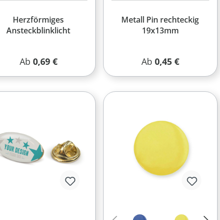
Herzförmiges
Metall Pin rechteckig
Ansteckblinklicht
19x13mm
Regulärer Preis:
Regulärer Preis:
Ab
0,69 €
Ab
0,45 €