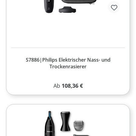
S7886|Philips Elektrischer Nass- und
Trockenrasierer
Regulärer Preis:
Ab
108,36 €