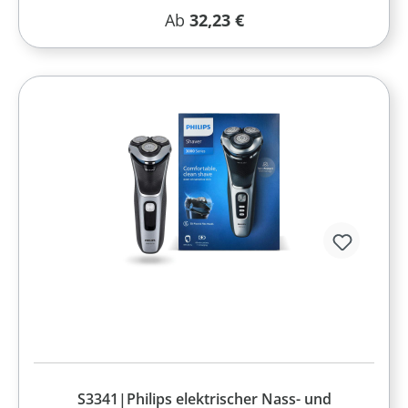
Regulärer Preis:
Ab
32,23 €
S3341|Philips elektrischer Nass- und