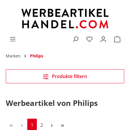
alt springen
Du hast 0 Produk
Marken
Philips
Produkte filtern
Werbeartikel von Philips
Seite
Seite
1
2