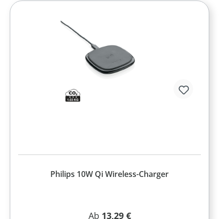
Philips 10W Qi Wireless-Charger
Regulärer Preis:
Ab
13,29 €