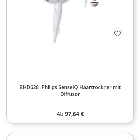
BHD628|Philips SenseIQ Haartrockner mit
Diffusor
Regulärer Preis:
Ab
97,64 €