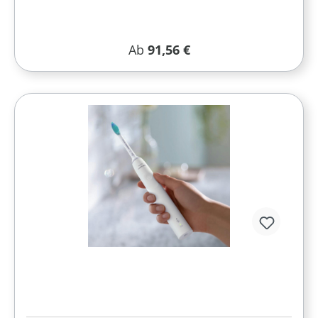
Regulärer Preis:
Ab
91,56 €