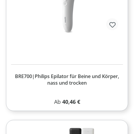
BRE700|Philips Epilator für Beine und Körper,
nass und trocken
Regulärer Preis:
Ab
40,46 €