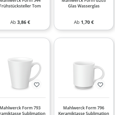
Mahlwerck Form 544
Mahlwerck Form G203
Frühstücksteller Tom
Glas Wasserglas
Regulärer Preis:
Regulärer Preis:
Ab
3,86 €
Ab
1,70 €
Mahlwerck Form 793
Mahlwerck Form 796
ramiktasse Sublimation
Keramiktasse Sublimation