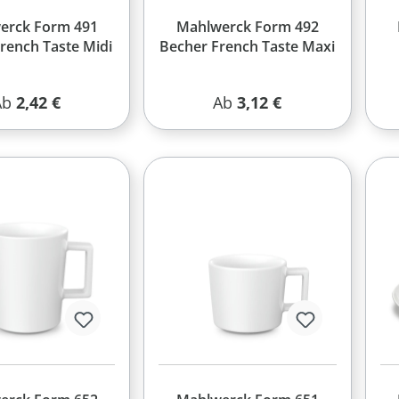
erck Form 491
Mahlwerck Form 492
rench Taste Midi
Becher French Taste Maxi
egulärer Preis:
Regulärer Preis:
Ab
2,42 €
Ab
3,12 €