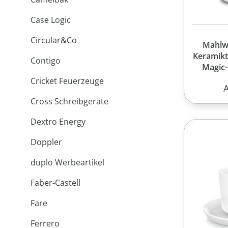
Case Logic
Сircular&Сo
Mahlw
Keramikt
Contigo
Magic-
Cricket Feuerzeuge
R
Cross Schreibgeräte
Dextro Energy
Doppler
duplo Werbeartikel
Faber-Castell
Fare
Ferrero