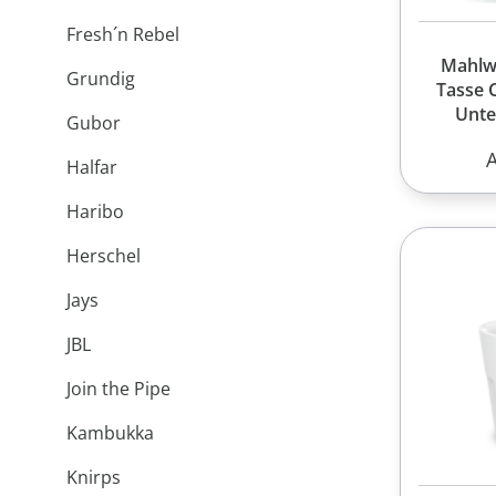
Fresh´n Rebel
Mahlw
Grundig
Tasse 
Unte
Gubor
R
Halfar
Haribo
Herschel
Jays
JBL
Join the Pipe
Kambukka
Knirps