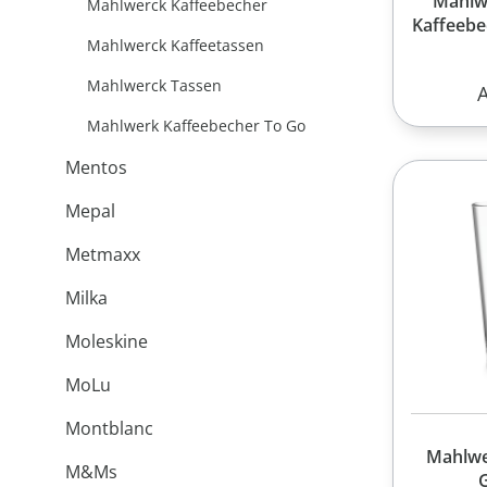
Mahlw
Mahlwerck Kaffeebecher
Kaffeebec
Mahlwerck Kaffeetassen
Mahlwerck Tassen
R
Mahlwerk Kaffeebecher To Go
Mentos
Mepal
Metmaxx
Milka
Moleskine
MoLu
Montblanc
Mahlwe
M&Ms
G