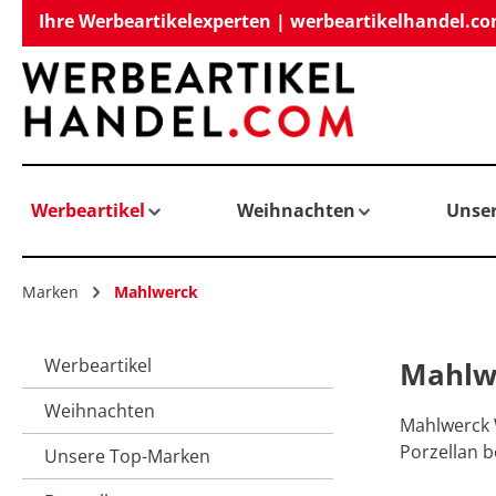
Ihre Werbeartikelexperten | werbeartikelhandel.c
springen
Zur Hauptnavigation springen
Werbeartikel
Weihnachten
Unse
Marken
Mahlwerck
Werbeartikel
Mahlwe
Weihnachten
Mahlwerck W
Porzellan 
Unsere Top-Marken