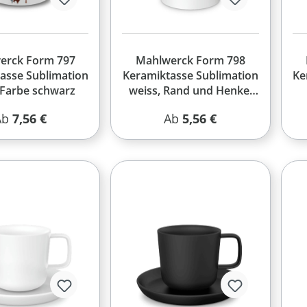
erck Form 797
Mahlwerck Form 798
asse Sublimation
Keramiktasse Sublimation
Ke
Farbe schwarz
weiss, Rand und Henkel
farbig
egulärer Preis:
Regulärer Preis:
Ab
7,56 €
Ab
5,56 €