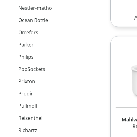
Nestler-matho
R
Ocean Bottle
Orrefors
Parker
Philips
PopSockets
Prixton
Prodir
Pullmoll
Reisenthel
Mahlw
R
Richartz