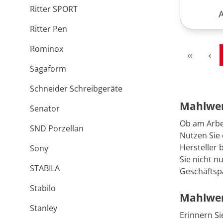
Ritter SPORT
R
Ritter Pen
Rominox
Sagaform
Schneider Schreibgeräte
Mahlwerc
Senator
Ob am Arbe
SND Porzellan
Nutzen Sie 
Hersteller 
Sony
Sie nicht n
STABILA
Geschäftsp
Stabilo
Mahlwerc
Stanley
Erinnern Si