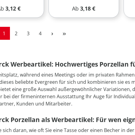
egulärer Preis:
Regulärer Preis:
Ab
3,12 €
Ab
3,18 €
Seite
Seite
Seite
Seite
1
2
3
4
k Werbeartikel: Hochwertiges Porzellan fü
itsplatz, während eines Meetings oder im privaten Rahmen:
dieses beliebte Evergreen für sich und kombinieren sie es 
bietet eine große Auswahl außergewöhnlicher Variationen, 
ur bei der firmeninternen Ausstattung Ihr Auge für Individ
artner, Kunden und Mitarbeiter.
k Porzellan als Werbeartikel: Für wen eign
e sich daran, wie oft Sie eine Tasse oder einen Becher in d