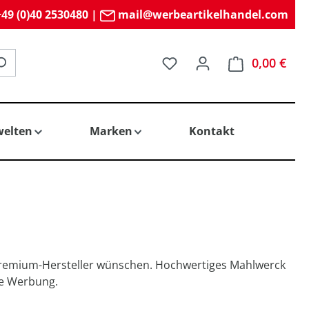
49 (0)40 2530480
|
mail@werbeartikelhandel.com
Du hast 0 Produkte auf 
0,00 €
elten
Marken
Kontakt
n Premium-Hersteller wünschen. Hochwertiges Mahlwerck
ne Werbung.