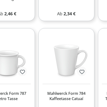
egulärer Preis:
Regulärer Preis:
Ab
2,46 €
Ab
2,34 €
erck Form 787
Mahlwerck Form 784
etro Tasse
Kaffeetasse Catuaí