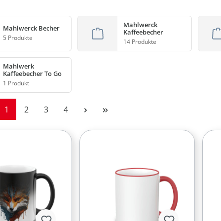
Mahlwerck
Mahlwerck Becher
Kaffeebecher
5 Produkte
14 Produkte
Mahlwerk
Kaffeebecher To Go
1 Produkt
Seite
Seite
Seite
Seite
1
2
3
4