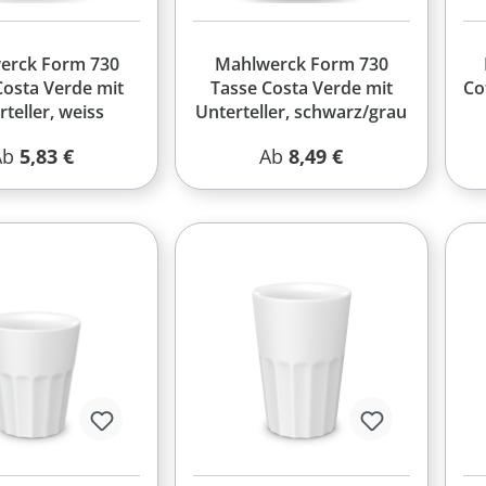
erck Form 730
Mahlwerck Form 730
Costa Verde mit
Tasse Costa Verde mit
Co
rteller, weiss
Unterteller, schwarz/grau
egulärer Preis:
Regulärer Preis:
Ab
5,83 €
Ab
8,49 €