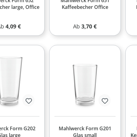
erck Form 652
Mahlwerck Form 651
her large, Office
Kaffeebecher Office
egulärer Preis:
Regulärer Preis:
Ab
4,09 €
Ab
3,70 €
rck Form G202
Mahlwerck Form G201
las large
Glas small
Ke