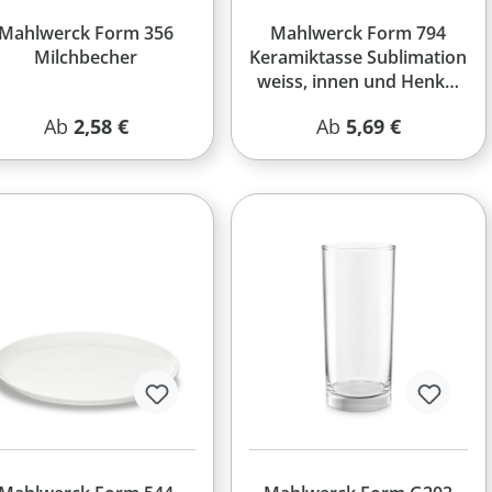
Mahlwerck Form 356
Mahlwerck Form 794
Milchbecher
Keramiktasse Sublimation
weiss, innen und Henkel
farbig
Regulärer Preis:
Regulärer Preis:
Ab
2,58 €
Ab
5,69 €