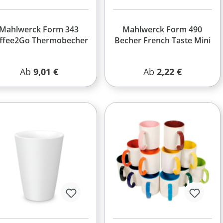
Mahlwerck Form 343
Mahlwerck Form 490
ffee2Go Thermobecher
Becher French Taste Mini
Regulärer Preis:
Regulärer Preis:
Ab
9,01 €
Ab
2,22 €