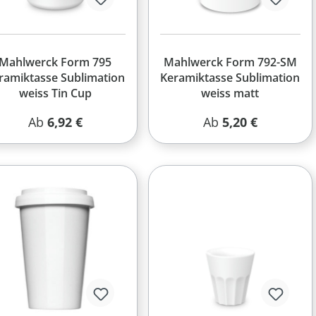
Mahlwerck Form 795
Mahlwerck Form 792-SM
ramiktasse Sublimation
Keramiktasse Sublimation
weiss Tin Cup
weiss matt
Regulärer Preis:
Regulärer Preis:
Ab
6,92 €
Ab
5,20 €