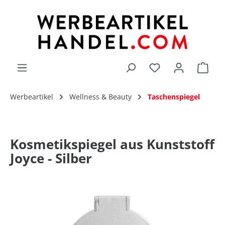
alt springen
Du hast 0 Produk
Werbeartikel
Wellness & Beauty
Taschenspiegel
Kosmetikspiegel aus Kunststoff
Joyce - Silber
Bildergalerie überspringen