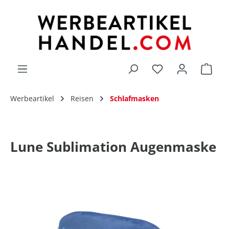
alt springen
Du hast 0 Produk
Werbeartikel
Reisen
Schlafmasken
Lune Sublimation Augenmaske
Bildergalerie überspringen