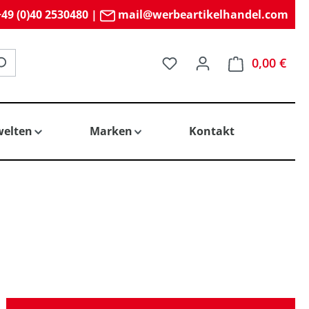
49 (0)40 2530480
|
mail@werbeartikelhandel.com
Du hast 0 Produkte auf 
0,00 €
elten
Marken
Kontakt