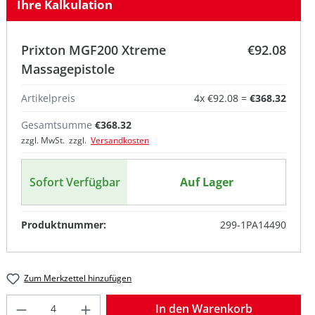
Ihre Kalkulation
Prixton MGF200 Xtreme
€92.08
Massagepistole
Artikelpreis
4
x
€92.08
=
€368.32
Gesamtsumme
€368.32
zzgl. MwSt. zzgl.
Versandkosten
Sofort Verfügbar
Auf Lager
Produktnummer:
299-1PA14490
Zum Merkzettel hinzufügen
Produkt Anzahl: Gib den gewünschten W
In den Warenkorb