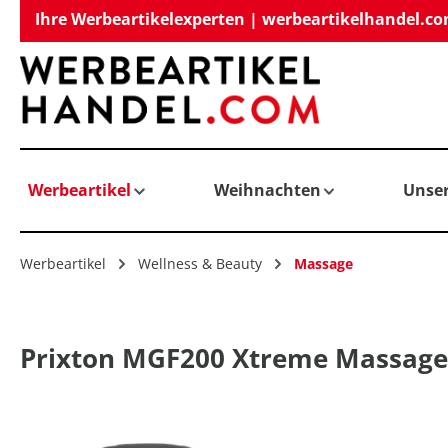
Ihre Werbeartikelexperten | werbeartikelhandel.c
springen
Zur Hauptnavigation springen
Werbeartikel
Weihnachten
Unse
Werbeartikel
Wellness & Beauty
Massage
Prixton MGF200 Xtreme Massage
Bildergalerie überspringen