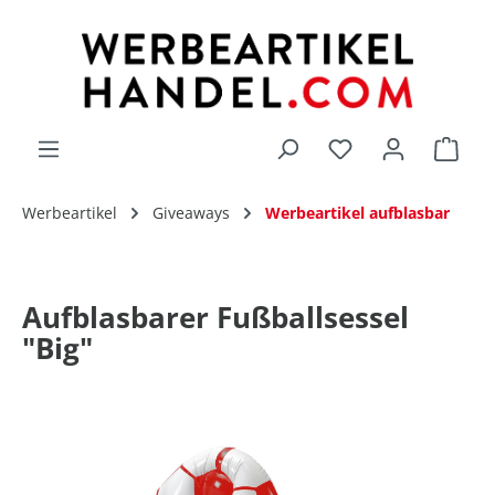
alt springen
Du hast 0 Produk
Werbeartikel
Giveaways
Werbeartikel aufblasbar
Aufblasbarer Fußballsessel
"Big"
Bildergalerie überspringen