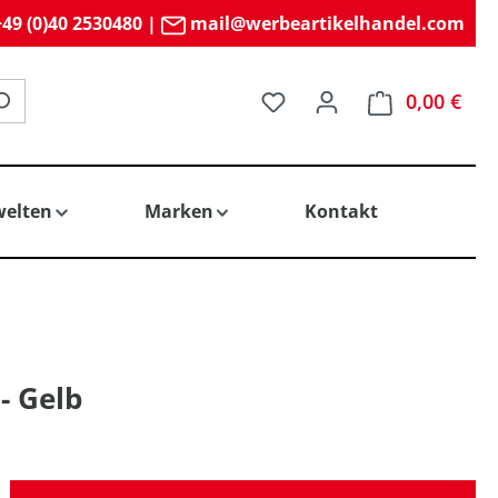
49 (0)40 2530480
|
mail@werbeartikelhandel.com
Du hast 0 Produkte auf 
0,00 €
elten
Marken
Kontakt
- Gelb