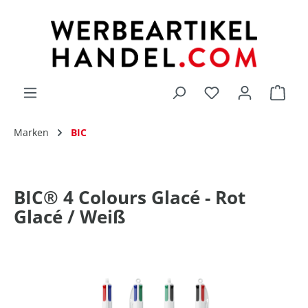
alt springen
Du hast 0 Produk
Marken
BIC
BIC® 4 Colours Glacé - Rot
Glacé / Weiß
Bildergalerie überspringen