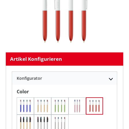
Artikel Konfigurieren
Konfigurator
auswählen
Color
Blau Glacé / Weiß
Goldglace / Weiß
Grün Glasiert / Weiß
Rosa Glacé / Weiß
Rot Glacé / Wei
Schwarz - Gold Glacé
Schwarz - Silberglaté
Silber Glacé / Weiß