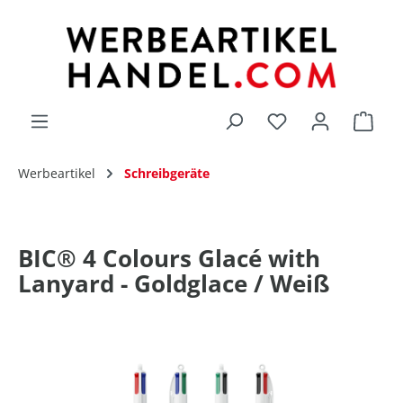
alt springen
Du hast 0 Produk
Werbeartikel
Schreibgeräte
BIC® 4 Colours Glacé with
Lanyard - Goldglace / Weiß
Bildergalerie überspringen