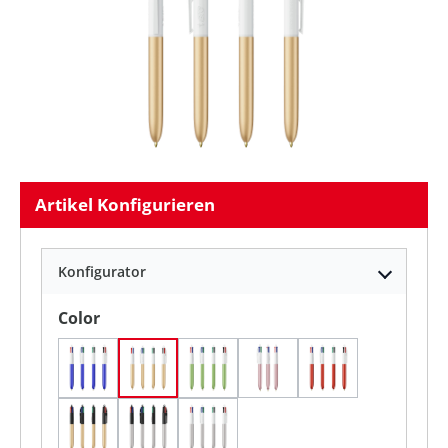
Artikel Konfigurieren
Konfigurator
auswählen
Color
Blau Glacé / Weiß
Goldglace / Weiß
Grün Glasiert / Weiß
Rosa Glacé / Weiß
Rot Glacé / Wei
Schwarz - Gold Glacé
Schwarz - Silberglaté
Silber Glacé / Weiß