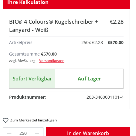
Ihre Kalkulation
BIC® 4 Colours® Kugelschreiber +
€2.28
Lanyard - Weiß
Artikelpreis
250
x
€2.28
=
€570.00
Gesamtsumme
€570.00
zzgl. MwSt. zzgl.
Versandkosten
Sofort Verfügbar
Auf Lager
Produktnummer:
203-3460001101-4
Zum Merkzettel hinzufügen
Produkt Anzahl: Gib den gewünschten W
In den Warenkorb