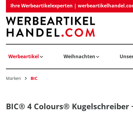
Ihre Werbeartikelexperten | werbeartikelhandel.c
springen
Zur Hauptnavigation springen
Werbeartikel
Weihnachten
Unse
Marken
BIC
BIC® 4 Colours® Kugelschreiber 
Bildergalerie überspringen