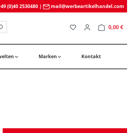
49 (0)40 2530480
|
mail@werbeartikelhandel.com
Du hast 0 Produkte auf 
0,00 €
elten
Marken
Kontakt