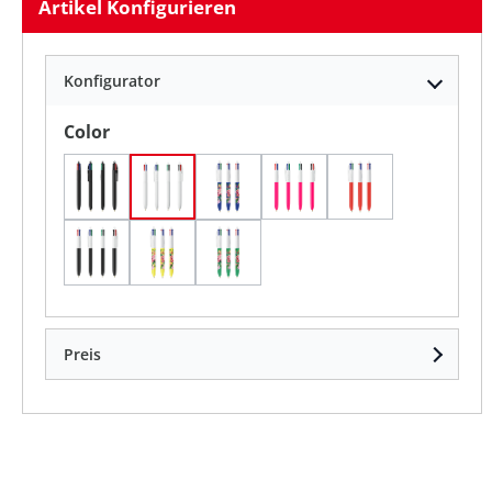
Artikel Konfigurieren
Konfigurator
auswählen
Color
Schwarz
Weiß
Weiß/Marineblau/Ring Weiss
Weiß/Rosa
Weiß/Rot
Weiß/Schwarz
weiß/gelb
weiß/grün
Preis