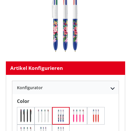
Artikel Konfigurieren
Konfigurator
auswählen
Color
Schwarz
Weiß
Weiß/Marineblau/Ring Weiss
Weiß/Rosa
Weiß/Rot