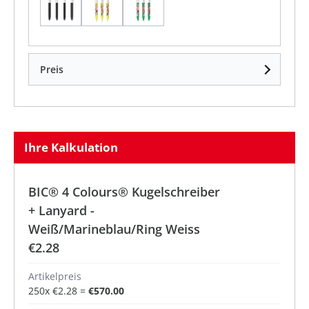
Weiß/Schwarz
weiß/gelb
weiß/grün
Preis
Ihre Kalkulation
BIC® 4 Colours® Kugelschreiber
+ Lanyard -
Weiß/Marineblau/Ring Weiss
€2.28
Artikelpreis
250
x
€2.28
=
€570.00