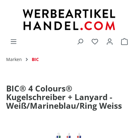
alt springen
Du hast 0 Produk
Marken
BIC
BIC® 4 Colours®
Kugelschreiber + Lanyard -
Weiß/Marineblau/Ring Weiss
Bildergalerie überspringen