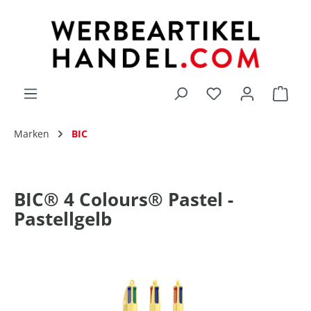
alt springen
Du hast 0 Produk
Marken
BIC
BIC® 4 Colours® Pastel -
Pastellgelb
Bildergalerie überspringen