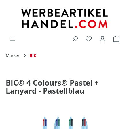
alt springen
Du hast 0 Produk
Marken
BIC
BIC® 4 Colours® Pastel +
Lanyard - Pastellblau
Bildergalerie überspringen