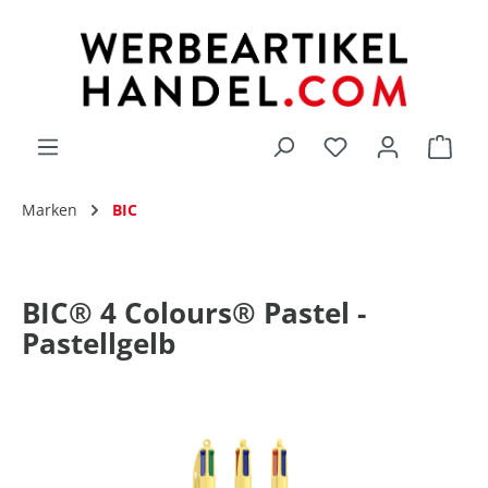
alt springen
Du hast 0 Produk
Marken
BIC
BIC® 4 Colours® Pastel -
Pastellgelb
Bildergalerie überspringen