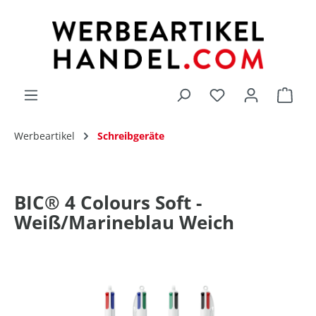
alt springen
Du hast 0 Produk
Werbeartikel
Schreibgeräte
BIC® 4 Colours Soft -
Weiß/Marineblau Weich
Bildergalerie überspringen