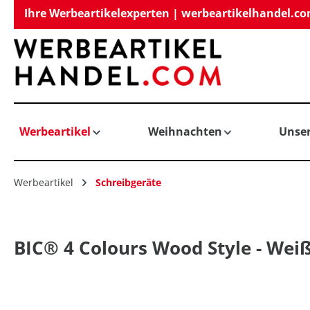
Ihre Werbeartikelexperten | werbeartikelhandel.c
springen
Zur Hauptnavigation springen
Werbeartikel
Weihnachten
Unse
Werbeartikel
Schreibgeräte
BIC® 4 Colours Wood Style - Wei
Bildergalerie überspringen