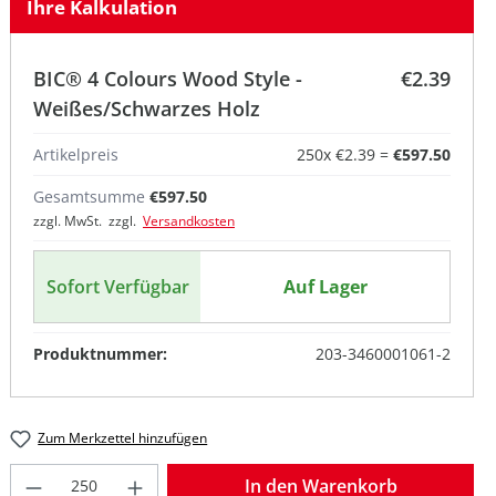
Ihre Kalkulation
BIC® 4 Colours Wood Style -
€2.39
Weißes/Schwarzes Holz
Artikelpreis
250
x
€2.39
=
€597.50
Gesamtsumme
€597.50
zzgl. MwSt. zzgl.
Versandkosten
Sofort Verfügbar
Auf Lager
Produktnummer:
203-3460001061-2
Zum Merkzettel hinzufügen
Produkt Anzahl: Gib den gewünschten W
In den Warenkorb