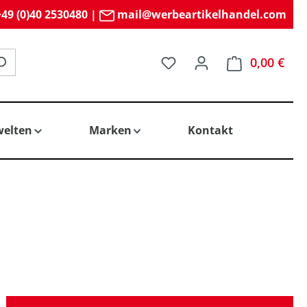
49 (0)40 2530480
|
mail@werbeartikelhandel.com
Du hast 0 Produkte auf 
0,00 €
elten
Marken
Kontakt