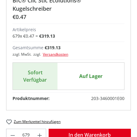
BIC® Clic Stic Ecolutions®
Kugelschreiber
€0.47
Artikelpreis
679
x
€0.47
=
€319.13
Gesamtsumme
€319.13
zzgl. MwSt. zzgl.
Versandkosten
Sofort
Auf Lager
Verfügbar
Produktnummer:
203-3460001E00
Zum Merkzettel hinzufügen
Produkt Anzahl: Gib den gewünschten Wer
In den Warenkorb