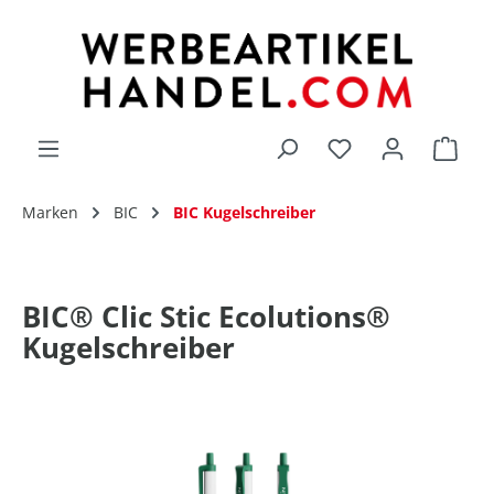
alt springen
Du hast 0 Produk
Marken
BIC
BIC Kugelschreiber
BIC® Clic Stic Ecolutions®
Kugelschreiber
Bildergalerie überspringen