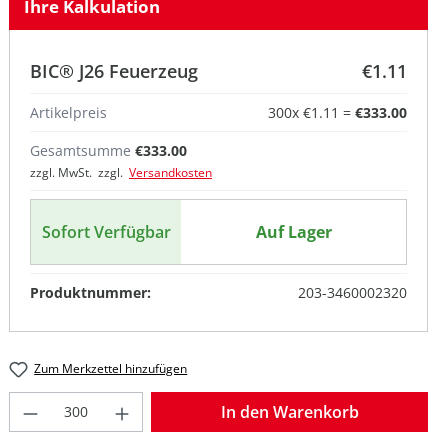
Ihre Kalkulation
BIC® J26 Feuerzeug
€1.11
Artikelpreis
300
x
€1.11
=
€333.00
Gesamtsumme
€333.00
zzgl. MwSt. zzgl.
Versandkosten
Sofort Verfügbar
Auf Lager
Produktnummer:
203-3460002320
Zum Merkzettel hinzufügen
Produkt Anzahl: Gib den gewünschten W
In den Warenkorb