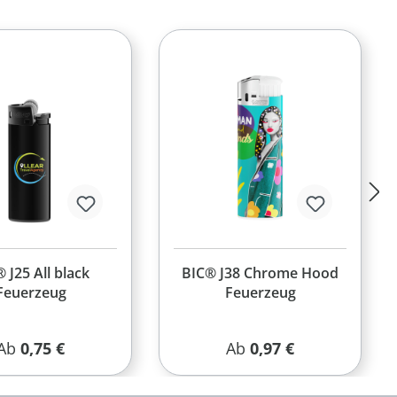
 J25 All black
BIC® J38 Chrome Hood
Feuerzeug
Feuerzeug
Regulärer Preis:
Regulärer Preis:
Ab
0,75 €
Ab
0,97 €