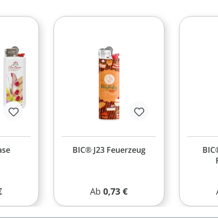
ase
BIC® J23 Feuerzeug
BIC®
r Preis:
Regulärer Preis:
€
Ab
0,73 €