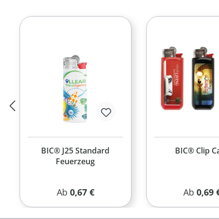
Produktgalerie überspringen
BIC® J25 Standard
BIC® Clip C
Feuerzeug
Regulärer Preis:
Reguläre
Ab
0,67 €
Ab
0,69 