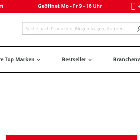
om
Geöffnet Mo - Fr 9 - 16 Uhr
+
re Top-Marken
Bestseller
Branchenw