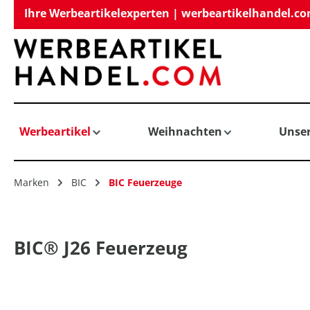
Ihre Werbeartikelexperten | werbeartikelhandel.c
springen
Zur Hauptnavigation springen
Werbeartikel
Weihnachten
Unse
Marken
BIC
BIC Feuerzeuge
BIC® J26 Feuerzeug
Bildergalerie überspringen