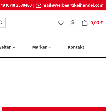
49 (0)40 2530480
|
mail@werbeartikelhandel.com
Du hast 0 Produkte auf 
0,00 €
elten
Marken
Kontakt