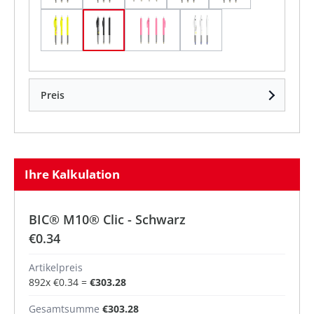
Pastelllila
Pastellorange
Schwarz
Weiß
Preis
Ihre Kalkulation
BIC® M10® Clic - Schwarz
€0.34
Artikelpreis
892
x
€0.34
=
€303.28
Gesamtsumme
€303.28