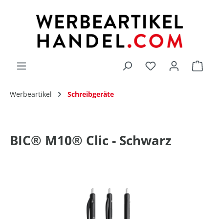
alt springen
Du hast 0 Produk
Werbeartikel
Schreibgeräte
BIC® M10® Clic - Schwarz
Bildergalerie überspringen