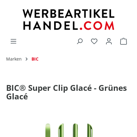
alt springen
Du hast 0 Produk
Marken
BIC
BIC® Super Clip Glacé - Grünes
Glacé
Bildergalerie überspringen