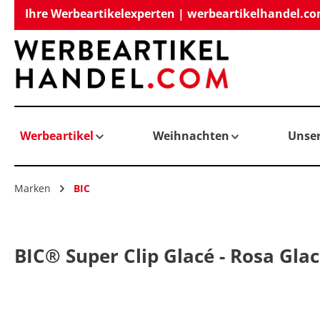
Ihre Werbeartikelexperten | werbeartikelhandel.c
springen
Zur Hauptnavigation springen
Werbeartikel
Weihnachten
Unse
Marken
BIC
BIC® Super Clip Glacé - Rosa Gla
Bildergalerie überspringen