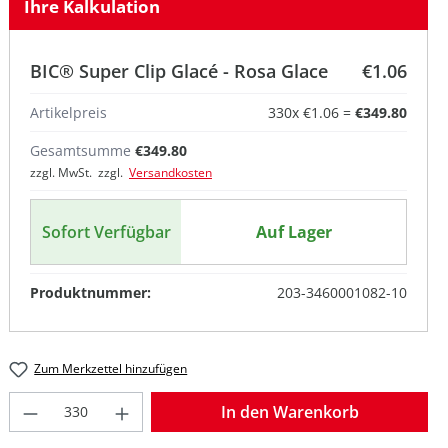
Ihre Kalkulation
BIC® Super Clip Glacé - Rosa Glace
€1.06
Artikelpreis
330
x
€1.06
=
€349.80
Gesamtsumme
€349.80
zzgl. MwSt. zzgl.
Versandkosten
Sofort Verfügbar
Auf Lager
Produktnummer:
203-3460001082-10
Zum Merkzettel hinzufügen
Produkt Anzahl: Gib den gewünschten W
In den Warenkorb