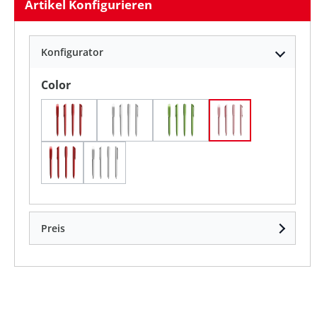
Artikel Konfigurieren
Konfigurator
auswählen
Color
Blaues Glacé
Goldglace
Grünes Glacé
Rosa Glace
Rotes Glacé
Silberglasur
Preis