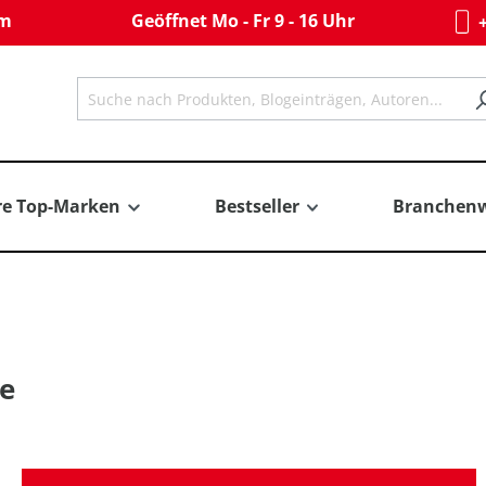
om
Geöffnet Mo - Fr 9 - 16 Uhr
+
re Top-Marken
Bestseller
Branchenw
ce