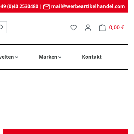
49 (0)40 2530480
|
mail@werbeartikelhandel.com
Du hast 0 Produkte auf 
0,00 €
elten
Marken
Kontakt