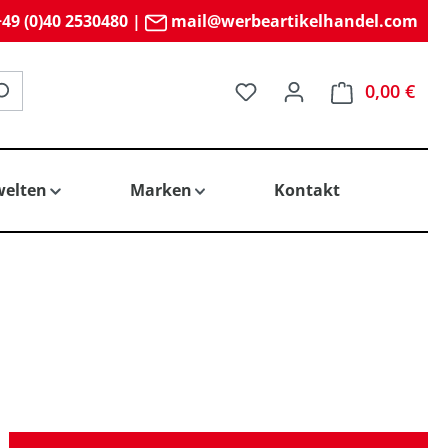
49 (0)40 2530480
|
mail@werbeartikelhandel.com
Du hast 0 Produkte auf 
0,00 €
elten
Marken
Kontakt