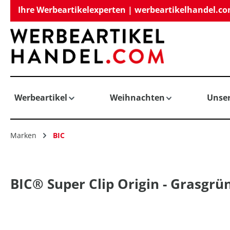
Ihre Werbeartikelexperten | werbeartikelhandel.c
springen
Zur Hauptnavigation springen
Werbeartikel
Weihnachten
Unse
Marken
BIC
BIC® Super Clip Origin - Grasgrü
Bildergalerie überspringen