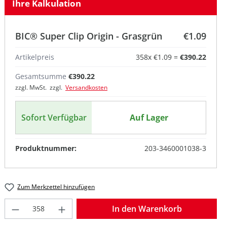
Ihre Kalkulation
BIC® Super Clip Origin - Grasgrün
€1.09
Artikelpreis
358
x
€1.09
=
€390.22
Gesamtsumme
€390.22
zzgl. MwSt. zzgl.
Versandkosten
Sofort Verfügbar
Auf Lager
Produktnummer:
203-3460001038-3
Zum Merkzettel hinzufügen
Produkt Anzahl: Gib den gewünschten W
In den Warenkorb