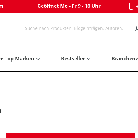
om
Geöffnet Mo - Fr 9 - 16 Uhr
+
re Top-Marken
Bestseller
Branchenw
n