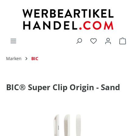
alt springen
Du hast 0 Produk
Marken
BIC
BIC® Super Clip Origin - Sand
Bildergalerie überspringen