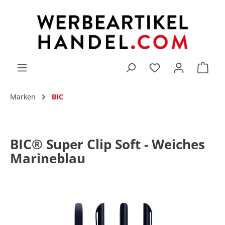
alt springen
Du hast 0 Produk
Marken
BIC
BIC® Super Clip Soft - Weiches
Marineblau
Bildergalerie überspringen