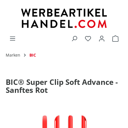
alt springen
Du hast 0 Produk
Marken
BIC
BIC® Super Clip Soft Advance -
Sanftes Rot
Bildergalerie überspringen