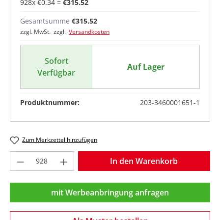
928
x
€0.34
=
€315.52
Gesamtsumme
€315.52
zzgl. MwSt. zzgl.
Versandkosten
Sofort
Auf Lager
Verfügbar
Produktnummer:
203-3460001651-1
Zum Merkzettel hinzufügen
Produkt Anzahl: Gib den gewünschten Wer
In den Warenkorb
mit Werbeanbringung anfragen