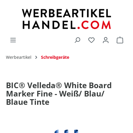
alt springen
Du hast 0 Produk
Werbeartikel
Schreibgeräte
BIC® Velleda® White Board
Marker Fine - Weiß/ Blau/
Blaue Tinte
Bildergalerie überspringen