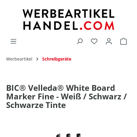
alt springen
Du hast 0 Produk
Werbeartikel
Schreibgeräte
BIC® Velleda® White Board
Marker Fine - Weiß / Schwarz /
Schwarze Tinte
Bildergalerie überspringen