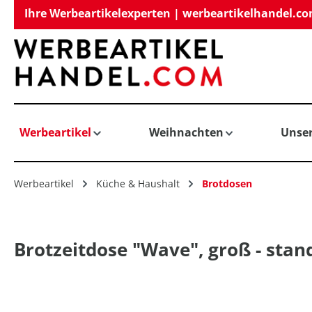
Ihre Werbeartikelexperten | werbeartikelhandel.c
springen
Zur Hauptnavigation springen
Werbeartikel
Weihnachten
Unse
Werbeartikel
Küche & Haushalt
Brotdosen
Brotzeitdose "Wave", groß - sta
Bildergalerie überspringen