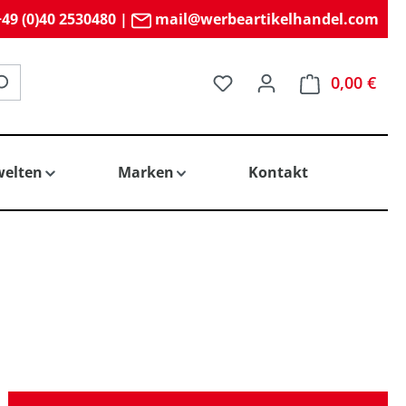
49 (0)40 2530480
|
mail@werbeartikelhandel.com
Du hast 0 Produkte auf 
0,00 €
elten
Marken
Kontakt