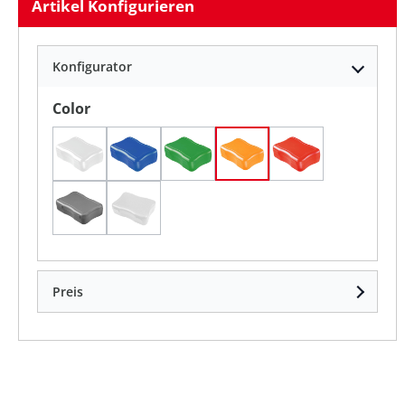
Artikel Konfigurieren
Konfigurator
auswählen
Color
Weiß
standard-blau PP
standard-grün
standard-orange
standard-rot
standard-silber
transparent-milchig
Preis