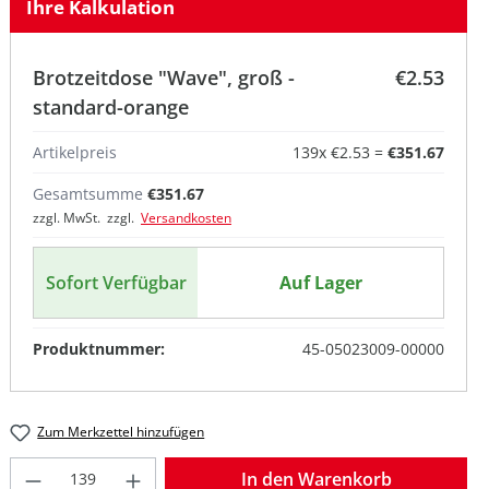
Ihre Kalkulation
Brotzeitdose "Wave", groß -
€2.53
standard-orange
Artikelpreis
139
x
€2.53
=
€351.67
Gesamtsumme
€351.67
zzgl. MwSt. zzgl.
Versandkosten
Sofort Verfügbar
Auf Lager
Produktnummer:
45-05023009-00000
Zum Merkzettel hinzufügen
Produkt Anzahl: Gib den gewünschten W
In den Warenkorb