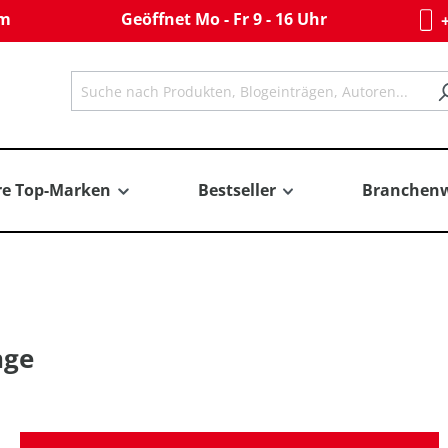
om
Geöffnet Mo - Fr 9 - 16 Uhr
+
re Top-Marken
Bestseller
Branchenw
nge