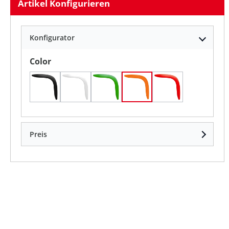
Artikel Konfigurieren
Konfigurator
auswählen
Color
Schwarz
Weiß
standard-grün
standard-orange
standard-rot
Preis