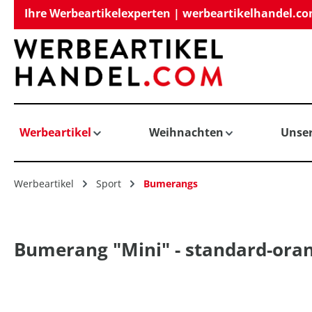
Ihre Werbeartikelexperten | werbeartikelhandel.c
springen
Zur Hauptnavigation springen
Werbeartikel
Weihnachten
Unse
Werbeartikel
Sport
Bumerangs
Bumerang "Mini" - standard-ora
Bildergalerie überspringen