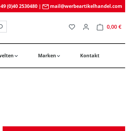
49 (0)40 2530480
|
mail@werbeartikelhandel.com
Du hast 0 Produkte auf 
0,00 €
elten
Marken
Kontakt