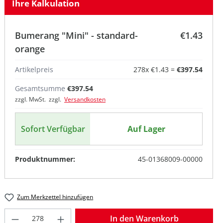
Ihre Kalkulation
Bumerang "Mini" - standard-
€1.43
orange
Artikelpreis
278
x
€1.43
=
€397.54
Gesamtsumme
€397.54
zzgl. MwSt. zzgl.
Versandkosten
Sofort Verfügbar
Auf Lager
Produktnummer:
45-01368009-00000
Zum Merkzettel hinzufügen
Produkt Anzahl: Gib den gewünschten W
In den Warenkorb