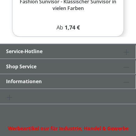
Fashion Sunvisor - Klassischer Sunvisor in
vielen Farben
Regulärer Preis:
Ab
1,74 €
Service-Hotline
Shop Service
Informationen
Werbeartikel nur für Industrie, Handel & Gewerbe