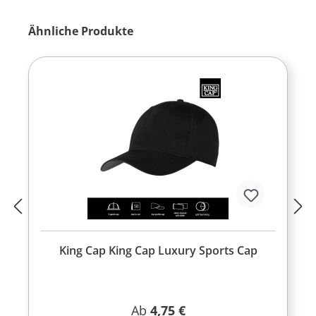
Produktgalerie überspringen
Ähnliche Produkte
King Cap King Cap Luxury Sports Cap
Regulärer Preis:
Ab
4,75 €