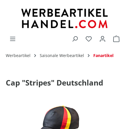
alt springen
Du hast 0 Produk
Werbeartikel
Saisonale Werbeartikel
Fanartikel
Cap "Stripes" Deutschland
Bildergalerie überspringen