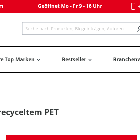
om
Geöffnet Mo - Fr 9 - 16 Uhr
+
re Top-Marken
Bestseller
Branchenw
recyceltem PET