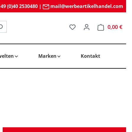
49 (0)40 2530480
|
mail@werbeartikelhandel.com
Du hast 0 Produkte auf 
0,00 €
elten
Marken
Kontakt