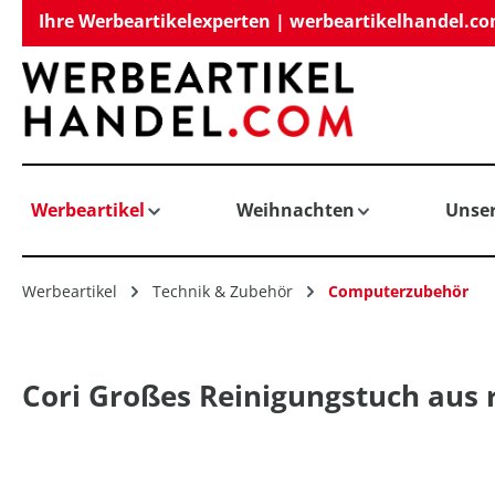
Ihre Werbeartikelexperten | werbeartikelhandel.c
springen
Zur Hauptnavigation springen
Werbeartikel
Weihnachten
Unse
Werbeartikel
Technik & Zubehör
Computerzubehör
Cori Großes Reinigungstuch aus 
Bildergalerie überspringen