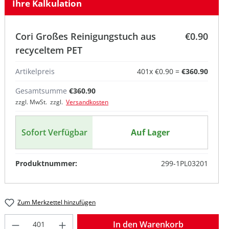
Ihre Kalkulation
Cori Großes Reinigungstuch aus
€0.90
recyceltem PET
Artikelpreis
401
x
€0.90
=
€360.90
Gesamtsumme
€360.90
zzgl. MwSt. zzgl.
Versandkosten
Sofort Verfügbar
Auf Lager
Produktnummer:
299-1PL03201
Zum Merkzettel hinzufügen
Produkt Anzahl: Gib den gewünschten W
In den Warenkorb