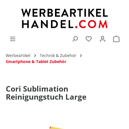
alt springen
Du hast 0 Produk
Werbeartikel
Technik & Zubehör
Smartphone & Tablet Zubehör
Cori Sublimation
Reinigungstuch Large
Bildergalerie überspringen