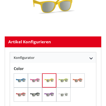
Artikel Konfigurieren
Konfigurator
auswählen
Color
blau(04)
fuchsie(38)
gelb(08)
limette(48)
orange(10)
rot(05)
schwarz(03)
violett(21)
weiß(06)