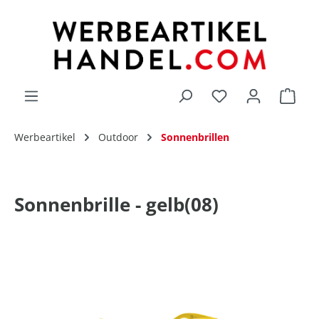
alt springen
Du hast 0 Produk
Werbeartikel
Outdoor
Sonnenbrillen
Sonnenbrille - gelb(08)
Bildergalerie überspringen