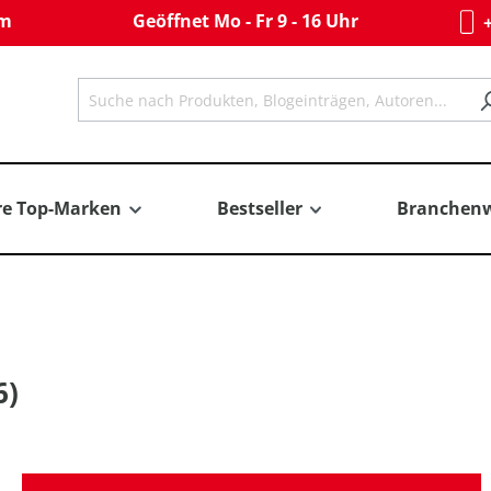
om
Geöffnet Mo - Fr 9 - 16 Uhr
+
re Top-Marken
Bestseller
Branchenw
6)