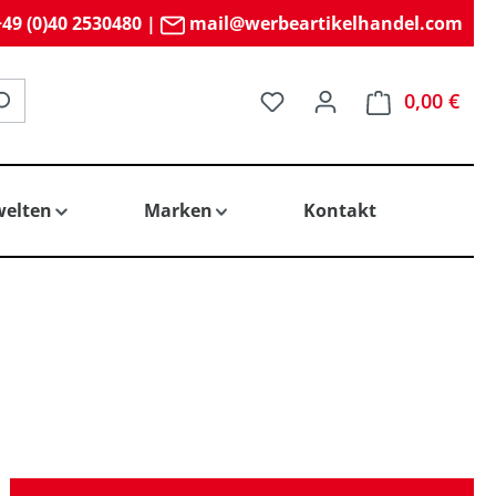
49 (0)40 2530480
|
mail@werbeartikelhandel.com
Du hast 0 Produkte auf 
0,00 €
elten
Marken
Kontakt