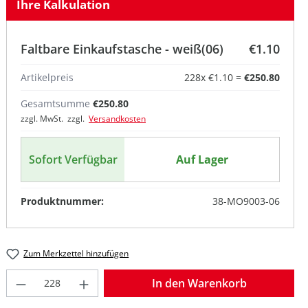
Ihre Kalkulation
Faltbare Einkaufstasche - weiß(06)
€1.10
Artikelpreis
228
x
€1.10
=
€250.80
Gesamtsumme
€250.80
zzgl. MwSt. zzgl.
Versandkosten
Sofort Verfügbar
Auf Lager
Produktnummer:
38-MO9003-06
Zum Merkzettel hinzufügen
Produkt Anzahl: Gib den gewünschten W
In den Warenkorb