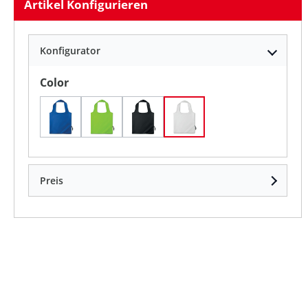
Artikel Konfigurieren
Konfigurator
auswählen
Color
königsblau(37)
limette(48)
schwarz(03)
weiß(06)
Preis