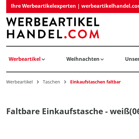
Ihre Werbeartikelexperten | werbeartikelhandel.c
springen
Zur Hauptnavigation springen
Werbeartikel
Weihnachten
Unse
Werbeartikel
Taschen
Einkaufstaschen faltbar
Faltbare Einkaufstasche - weiß(0
Bildergalerie überspringen