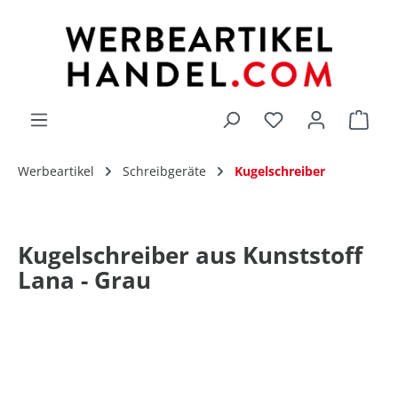
alt springen
Du hast 0 Produk
Werbeartikel
Schreibgeräte
Kugelschreiber
Kugelschreiber aus Kunststoff
Lana - Grau
Bildergalerie überspringen