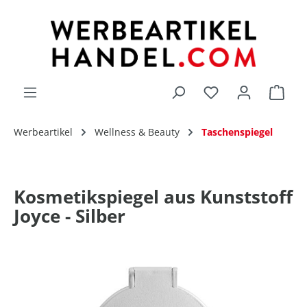
alt springen
Du hast 0 Produk
Werbeartikel
Wellness & Beauty
Taschenspiegel
Kosmetikspiegel aus Kunststoff
Joyce - Silber
Bildergalerie überspringen