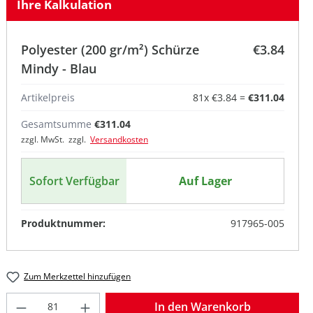
Ihre Kalkulation
Polyester (200 gr/m²) Schürze
€3.84
Mindy - Blau
Artikelpreis
81
x
€3.84
=
€311.04
Gesamtsumme
€311.04
)
zzgl. MwSt. zzgl.
Versandkosten
Sofort Verfügbar
Auf Lager
Produktnummer:
917965-005
Zum Merkzettel hinzufügen
Produkt Anzahl: Gib den gewünschten W
In den Warenkorb