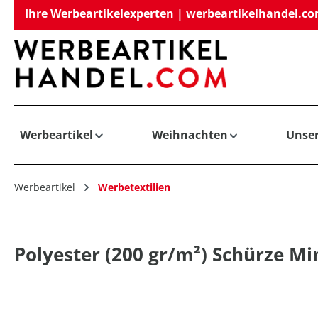
Ihre Werbeartikelexperten | werbeartikelhandel.c
springen
Zur Hauptnavigation springen
Werbeartikel
Weihnachten
Unse
Werbeartikel
Werbetextilien
Polyester (200 gr/m²) Schürze Mi
Bildergalerie überspringen