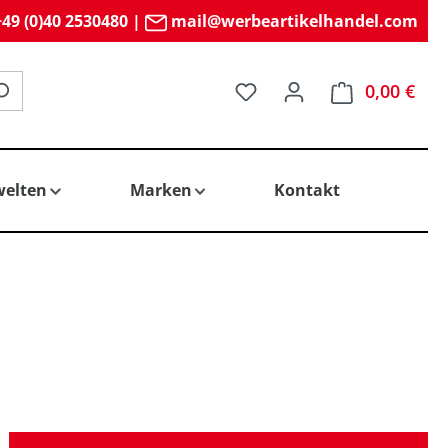
49 (0)40 2530480
|
mail@werbeartikelhandel.com
Du hast 0 Produkte auf 
0,00 €
elten
Marken
Kontakt