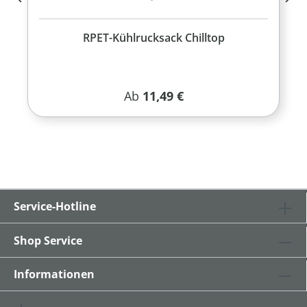
RPET-Kühlrucksack Chilltop
Regulärer Preis:
Ab
11,49 €
Service-Hotline
Shop Service
Informationen