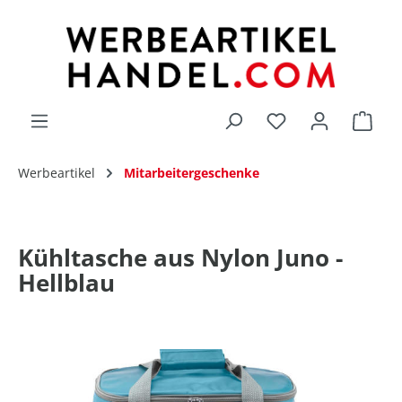
alt springen
Du hast 0 Produk
Werbeartikel
Mitarbeitergeschenke
Kühltasche aus Nylon Juno -
Hellblau
Bildergalerie überspringen