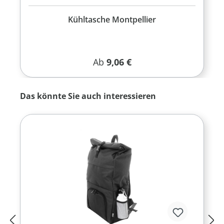
Kühltasche Montpellier
Regulärer Preis:
Ab
9,06 €
Produktgalerie überspringen
Das könnte Sie auch interessieren