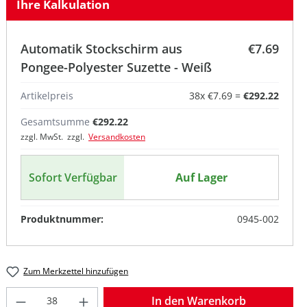
Ihre Kalkulation
Automatik Stockschirm aus
€7.69
Pongee-Polyester Suzette - Weiß
Artikelpreis
38
x
€7.69
=
€292.22
Gesamtsumme
€292.22
zzgl. MwSt. zzgl.
Versandkosten
Sofort Verfügbar
Auf Lager
Produktnummer:
0945-002
Zum Merkzettel hinzufügen
Produkt Anzahl: Gib den gewünschten W
In den Warenkorb