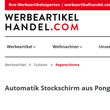
Ihre Werbeartikelexperten | werbeartikelhandel.c
springen
Zur Hauptnavigation springen
Werbeartikel
Weihnachten
Unse
Werbeartikel
Outdoor
Regenschirme
Automatik Stockschirm aus Ponge
Bildergalerie überspringen