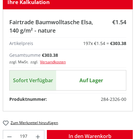
Ihre Kalkulation
Fairtrade Baumwolltasche Elsa,
€1.54
140 g/m² - nature
Artikelpreis
197
x
€1.54
=
€303.38
Gesamtsumme
€303.38
zzgl. MwSt. zzgl.
Versandkosten
Sofort Verfügbar
Auf Lager
Produktnummer:
284-2326-00
Zum Merkzettel hinzufügen
Produkt Anzahl: Gib den gewünschten W
In den Warenkorb