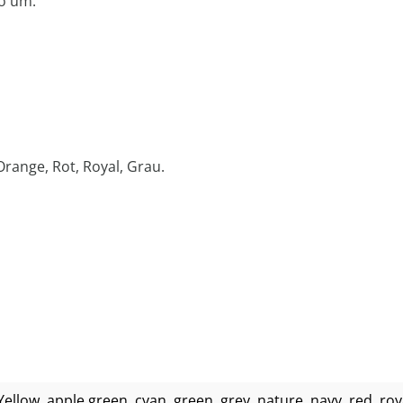
go um:
Orange, Rot, Royal, Grau.
 Yellow
, apple green
, cyan
, green
, grey
, nature
, navy
, red
, roy