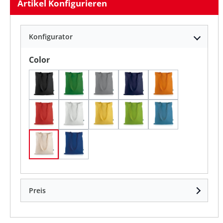
Artikel Konfigurieren
Konfigurator
auswählen
Color
Black
Green
Grey
Navy
Orange
Red
White
YELLOW
apple green
cyan
nature
royal
Preis