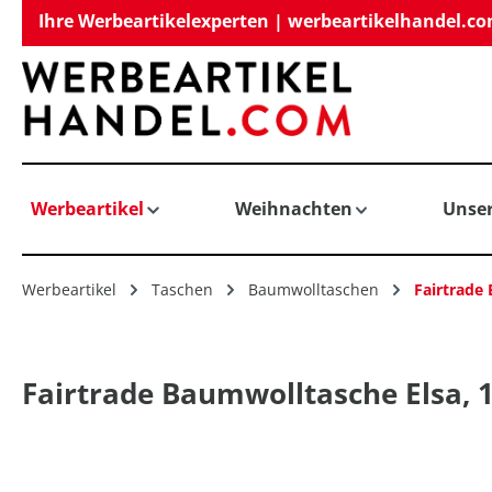
Ihre Werbeartikelexperten | werbeartikelhandel.c
springen
Zur Hauptnavigation springen
Werbeartikel
Weihnachten
Unse
Werbeartikel
Taschen
Baumwolltaschen
Fairtrade
Fairtrade Baumwolltasche Elsa, 1
Bildergalerie überspringen