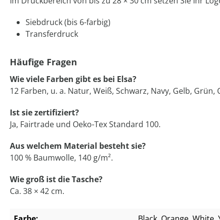
Im Druckbereich von bis zu 28 × 30 cm setzen Sie Ihr Lo
Siebdruck (bis 6-farbig)
Transferdruck
Häufige Fragen
Wie viele Farben gibt es bei Elsa?
12 Farben, u. a. Natur, Weiß, Schwarz, Navy, Gelb, Grün, 
Ist sie zertifiziert?
Ja, Fairtrade und Oeko-Tex Standard 100.
Aus welchem Material besteht sie?
100 % Baumwolle, 140 g/m².
Wie groß ist die Tasche?
Ca. 38 × 42 cm.
Farbe:
Black
, Orange
, White
,