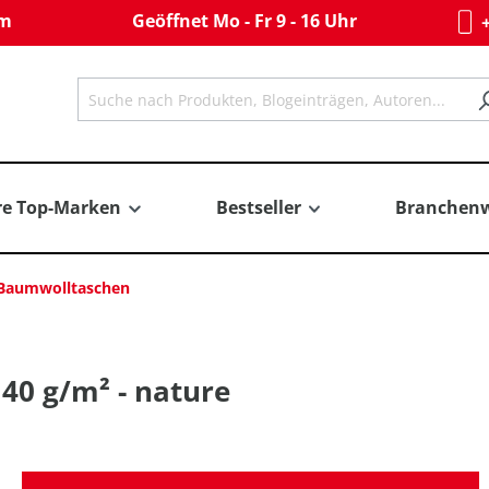
om
Geöffnet Mo - Fr 9 - 16 Uhr
+
re Top-Marken
Bestseller
Branchenw
 Baumwolltaschen
40 g/m² - nature