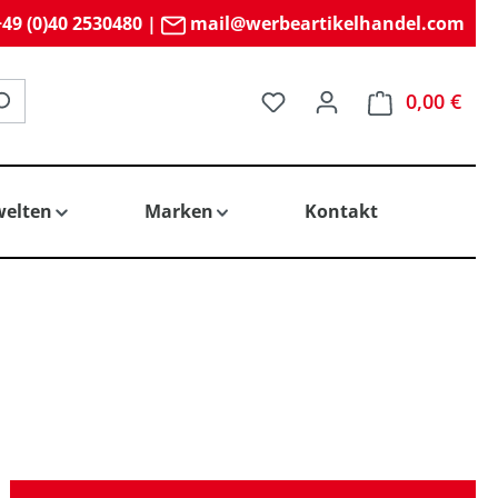
49 (0)40 2530480
|
mail@werbeartikelhandel.com
Du hast 0 Produkte auf 
0,00 €
elten
Marken
Kontakt