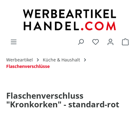
alt springen
Du hast 0 Produk
Werbeartikel
Küche & Haushalt
Flaschenverschlüsse
Flaschenverschluss
"Kronkorken" - standard-rot
Bildergalerie überspringen