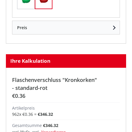
standard-grün
standard-rot
Preis
Ihre Kalkulation
Flaschenverschluss "Kronkorken"
- standard-rot
€0.36
Artikelpreis
962
x
€0.36
=
€346.32
Gesamtsumme
€346.32
zzgl. MwSt. zzgl.
Versandkosten