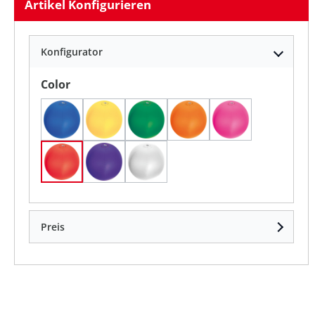
Artikel Konfigurieren
Konfigurator
auswählen
Color
blau(4)
gelb(8)
grün(9)
orange(10)
pink(11)
rot(5)
violett(12)
weiss(6)
Preis