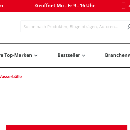
om
Geöffnet Mo - Fr 9 - 16 Uhr
+
re Top-Marken
Bestseller
Branchenw
asserbälle
)