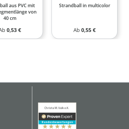
ball aus PVC mit
Strandball in multicolor
Segmentlänge von
40 cm
Regulärer Preis:
Regulärer Preis:
Ab
0,53 €
Ab
0,55 €