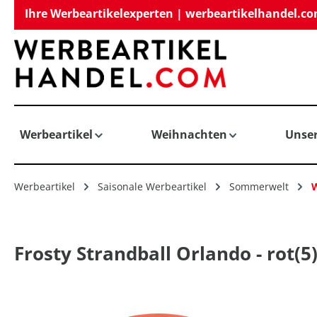
Ihre Werbeartikelexperten | werbeartikelhandel.c
springen
Zur Hauptnavigation springen
Werbeartikel
Weihnachten
Unse
Werbeartikel
Saisonale Werbeartikel
Sommerwelt
W
Frosty Strandball Orlando - rot(5
Bildergalerie überspringen