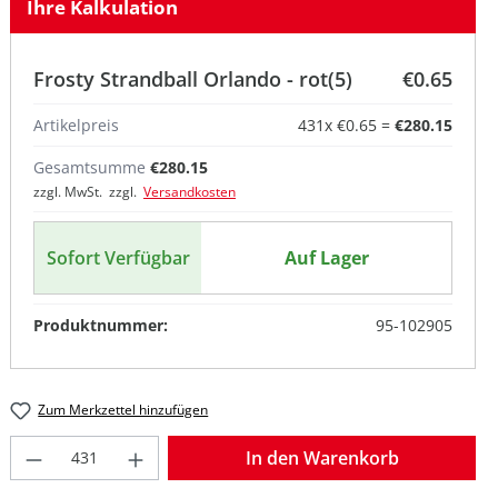
Ihre Kalkulation
Frosty Strandball Orlando - rot(5)
€0.65
Artikelpreis
431
x
€0.65
=
€280.15
Gesamtsumme
€280.15
zzgl. MwSt. zzgl.
Versandkosten
Sofort Verfügbar
Auf Lager
Produktnummer:
95-102905
Zum Merkzettel hinzufügen
Produkt Anzahl: Gib den gewünschten W
In den Warenkorb