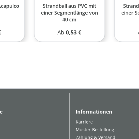
Acapulco
Strandball aus PVC mit
Strand
einer Segmentlänge von
einer 
40 cm
r Preis:
Regulärer Preis:
€
Ab
0,53 €
e
Informationen
Karriere
Muster-Bestellung
Zahlung & Versand