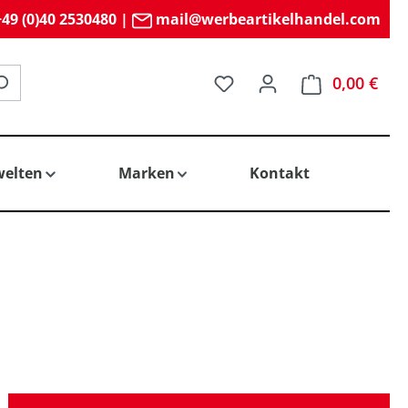
49 (0)40 2530480
|
mail@werbeartikelhandel.com
Du hast 0 Produkte auf 
0,00 €
elten
Marken
Kontakt